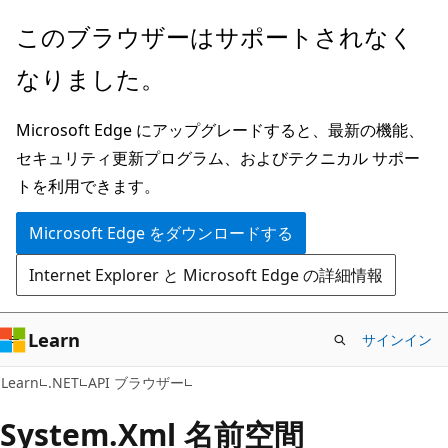
メ
ペ
このブラウザーはサポートされなく
イ
ー
なりました。
ン
ジ
コ
内
Microsoft Edge にアップグレードすると、最新の機能、
ン
ナ
セキュリティ更新プログラム、およびテクニカル サポー
テ
ビ
トを利用できます。
ン
ゲ
ツ
ー
Microsoft Edge をダウンロードする
に
シ
Internet Explorer と Microsoft Edge の詳細情報
ス
ョ
キ
ン
ッ
に
Learn
サインイン
プ
ス
Learn
.NET
API ブラウザー
キ
ッ
System.
Xml 名前空間