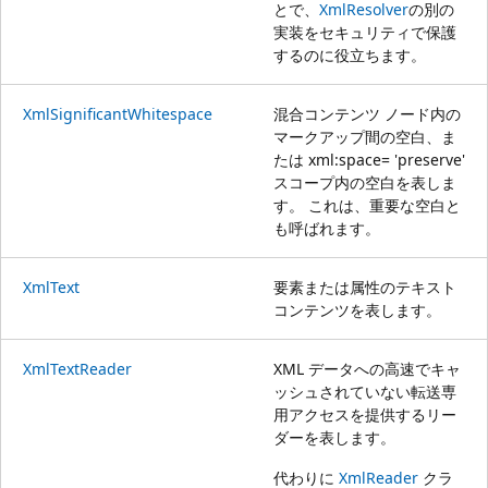
とで、
XmlResolver
の別の
実装をセキュリティで保護
するのに役立ちます。
XmlSignificantWhitespace
混合コンテンツ ノード内の
マークアップ間の空白、ま
たは xml:space= 'preserve'
スコープ内の空白を表しま
す。 これは、重要な空白と
も呼ばれます。
XmlText
要素または属性のテキスト
コンテンツを表します。
XmlTextReader
XML データへの高速でキャ
ッシュされていない転送専
用アクセスを提供するリー
ダーを表します。
代わりに
XmlReader
クラ