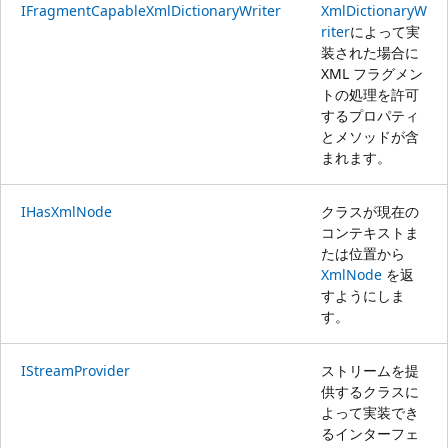
IFragmentCapableXmlDictionaryWriter
XmlDictionaryW
riter
によって実
装された場合に
XML フラグメン
トの処理を許可
するプロパティ
とメソッドが含
まれます。
IHasXmlNode
クラスが現在の
コンテキストま
たは位置から
XmlNode
を返
すようにしま
す。
IStreamProvider
ストリームを提
供するクラスに
よって実装でき
るインターフェ