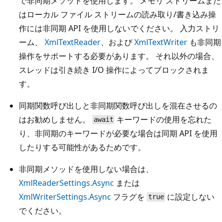
で非同期メソッドを使用します。 メモリ ストリームまた
はローカル ファイル ストリームの読み取り/書き込み操
作には非同期 API を使用しないでください。 入力ストリ
ーム、
XmlTextReader
、および
XmlTextWriter
も非同期
操作をサポートする必要があります。 それ以外の場合、
スレッドは引き続き I/O 操作によってブロックされま
す。
同期関数呼び出しと非同期関数呼び出しを混在させるの
はお勧めしません。
キーワードの使用を忘れた
await
り、非同期のキーワードが必要な場合は同期 API を使用
したりする可能性があるためです。
非同期メソッドを使用しない場合は、
XmlReaderSettings.Async
または
XmlWriterSettings.Async
フラグを
に設定しない
true
でください。