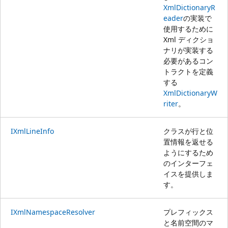
XmlDictionaryR
eader
の実装で
使用するために
Xml ディクショ
ナリが実装する
必要があるコン
トラクトを定義
する
XmlDictionaryW
riter
。
IXmlLineInfo
クラスが行と位
置情報を返せる
ようにするため
のインターフェ
イスを提供しま
す。
IXmlNamespaceResolver
プレフィックス
と名前空間のマ