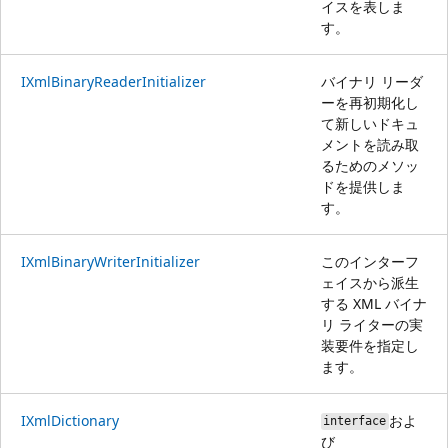
イスを表しま
す。
IXmlBinaryReaderInitializer
バイナリ リーダ
ーを再初期化し
て新しいドキュ
メントを読み取
るためのメソッ
ドを提供しま
す。
IXmlBinaryWriterInitializer
このインターフ
ェイスから派生
する XML バイナ
リ ライターの実
装要件を指定し
ます。
IXmlDictionary
およ
interface
び