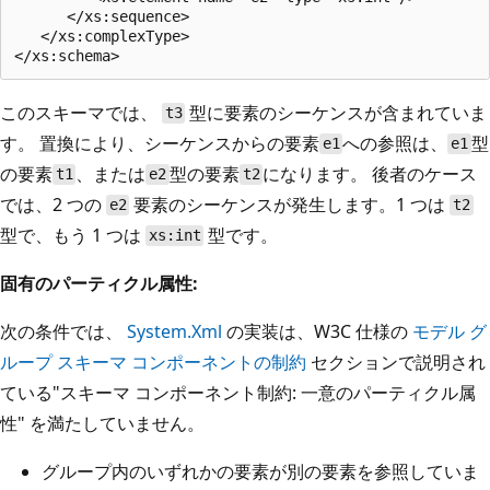
      </xs:sequence>

   </xs:complexType>

このスキーマでは、
型に要素のシーケンスが含まれていま
t3
す。 置換により、シーケンスからの要素
への参照は、
型
e1
e1
の要素
、または
型の要素
になります。 後者のケース
t1
e2
t2
では、2 つの
要素のシーケンスが発生します。1 つは
e2
t2
型で、もう 1 つは
型です。
xs:int
固有のパーティクル属性:
次の条件では、
System.Xml
の実装は、W3C 仕様の
モデル グ
ループ スキーマ コンポーネントの制約
セクションで説明され
ている"スキーマ コンポーネント制約: 一意のパーティクル属
性" を満たしていません。
グループ内のいずれかの要素が別の要素を参照していま