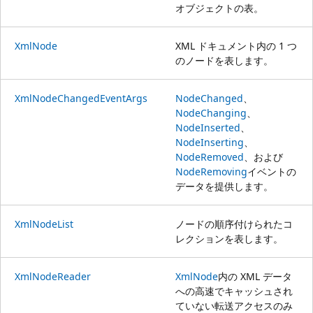
オブジェクトの表。
XmlNode
XML ドキュメント内の 1 つ
のノードを表します。
XmlNodeChangedEventArgs
NodeChanged
、
NodeChanging
、
NodeInserted
、
NodeInserting
、
NodeRemoved
、および
NodeRemoving
イベントの
データを提供します。
XmlNodeList
ノードの順序付けられたコ
レクションを表します。
XmlNodeReader
XmlNode
内の XML データ
への高速でキャッシュされ
ていない転送アクセスのみ