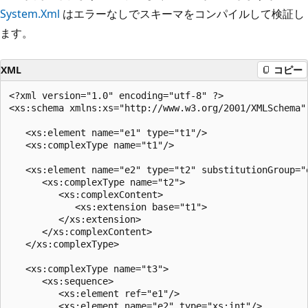
System.Xml
はエラーなしでスキーマをコンパイルして検証し
ます。
XML
コピー
<?xml version="1.0" encoding="utf-8" ?>

<xs:schema xmlns:xs="http://www.w3.org/2001/XMLSchema" 
   <xs:element name="e1" type="t1"/>

   <xs:complexType name="t1"/>

   <xs:element name="e2" type="t2" substitutionGroup="e
      <xs:complexType name="t2">

         <xs:complexContent>

            <xs:extension base="t1">

         </xs:extension>

      </xs:complexContent>

   </xs:complexType>

   <xs:complexType name="t3">

      <xs:sequence>

         <xs:element ref="e1"/>

         <xs:element name="e2" type="xs:int"/>
