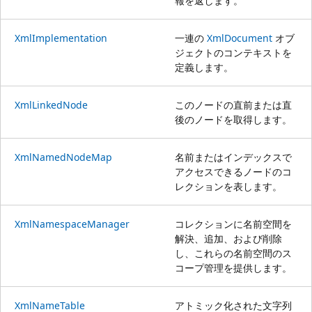
報を返します。
XmlImplementation
一連の
XmlDocument
オブ
ジェクトのコンテキストを
定義します。
XmlLinkedNode
このノードの直前または直
後のノードを取得します。
XmlNamedNodeMap
名前またはインデックスで
アクセスできるノードのコ
レクションを表します。
XmlNamespaceManager
コレクションに名前空間を
解決、追加、および削除
し、これらの名前空間のス
コープ管理を提供します。
XmlNameTable
アトミック化された文字列