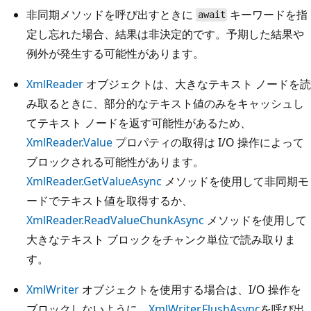
非同期メソッドを呼び出すときに
キーワードを指
await
定し忘れた場合、結果は非決定的です。予期した結果や
例外が発生する可能性があります。
XmlReader
オブジェクトは、大きなテキスト ノードを読
み取るときに、部分的なテキスト値のみをキャッシュし
てテキスト ノードを返す可能性があるため、
XmlReader.Value
プロパティの取得は I/O 操作によって
ブロックされる可能性があります。
XmlReader.GetValueAsync
メソッドを使用して非同期モ
ードでテキスト値を取得するか、
XmlReader.ReadValueChunkAsync
メソッドを使用して
大きなテキスト ブロックをチャンク単位で読み取りま
す。
XmlWriter
オブジェクトを使用する場合は、I/O 操作を
ブロックしないように、
XmlWriter.FlushAsync
を呼び出