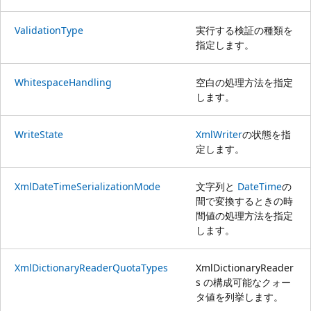
ValidationType
実行する検証の種類を
指定します。
WhitespaceHandling
空白の処理方法を指定
します。
WriteState
XmlWriter
の状態を指
定します。
XmlDateTimeSerializationMode
文字列と
DateTime
の
間で変換するときの時
間値の処理方法を指定
します。
XmlDictionaryReaderQuotaTypes
XmlDictionaryReader
s の構成可能なクォー
タ値を列挙します。