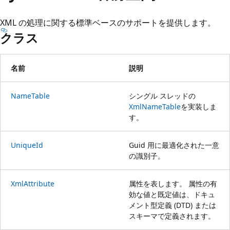
プ
XML の処理に関する標準ベースのサポートを提供します。
クラス
名前
説明
NameTable
シングル スレッドの
XmlNameTable
を実装しま
す。
UniqueId
Guid 用に最適化された一意
の識別子。
XmlAttribute
属性を表します。 属性の有
効な値と既定値は、ドキュ
メント型定義 (DTD) または
スキーマで定義されます。