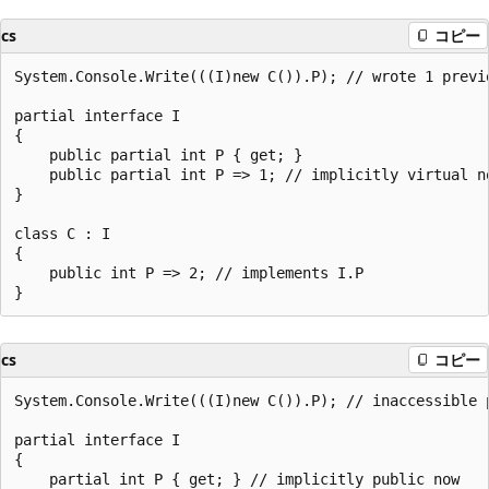
cs
コピー
System.Console.Write(((I)new C()).P); // wrote 1 previo
partial interface I

{

    public partial int P { get; }

    public partial int P => 1; // implicitly virtual no
}

class C : I

{

    public int P => 2; // implements I.P

cs
コピー
System.Console.Write(((I)new C()).P); // inaccessible p
partial interface I

{

    partial int P { get; } // implicitly public now
