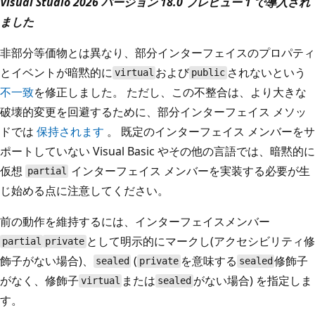
Visual Studio 2026 バージョン 18.0 プレビュー 1 で導入され
ました
非部分等価物とは異なり、部分インターフェイスのプロパティ
とイベントが暗黙的に
および
されないという
virtual
public
不一致
を修正しました。 ただし、この不整合は、より大きな
破壊的変更を回避するために、部分インターフェイス メソッ
ドでは
保持されます
。 既定のインターフェイス メンバーをサ
ポートしていない Visual Basic やその他の言語では、暗黙的に
仮想
インターフェイス メンバーを実装する必要が生
partial
じ始める点に注意してください。
前の動作を維持するには、インターフェイスメンバー
として明示的にマークし(アクセシビリティ修
partial
private
飾子がない場合)、
(
を意味する
修飾子
sealed
private
sealed
がなく、修飾子
または
がない場合) を指定しま
virtual
sealed
す。