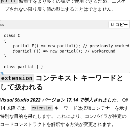
修飾子をより多くの場所で使用できるため、エスケ
partial
ープされない限り戻り値の型にすることはできません。
cs
コピー
class C

{

    partial F() => new partial(); // previously worked

    @partial F() => new partial(); // workaround

}

コンテキスト キーワードと
extension
して扱われる
Visual Studio 2022 バージョン 17.14 で導入されました。
C#
14 以降では、
キーワードは拡張コンテナーを示す
extension
特別な目的を果たします。 これにより、コンパイラが特定の
コードコンストラクトを解釈する方法が変更されます。