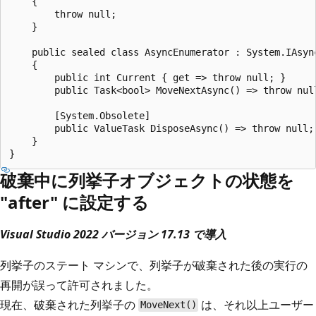
    {

        throw null;

    }

    public sealed class AsyncEnumerator : System.IAsync
    {

        public int Current { get => throw null; }

        public Task<bool> MoveNextAsync() => throw null
        [System.Obsolete]

        public ValueTask DisposeAsync() => throw null;

    }

破棄中に列挙子オブジェクトの状態を
"after" に設定する
Visual Studio 2022 バージョン 17.13 で導入
列挙子のステート マシンで、列挙子が破棄された後の実行の
再開が誤って許可されました。
現在、破棄された列挙子の
は、それ以上ユーザー
MoveNext()