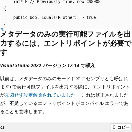
    int* P // Previously fine, now CS8908

)

{

    public bool Equals(R other) => true;

メタデータのみの実行可能ファイルを出
力するには、エントリポイントが必要で
す
Visual Studio 2022 バージョン 17.14 で導入
以前は、メタデータのみのモード (ref アセンブリとも呼ばれ
ます) で実行可能ファイルを出力する際に、エントリポイント
が
意図せず設定解除されていました
。 これは修正されました
が、不足しているエントリポイントがコンパイル エラーであ
ることを意味します。
cs
コピー