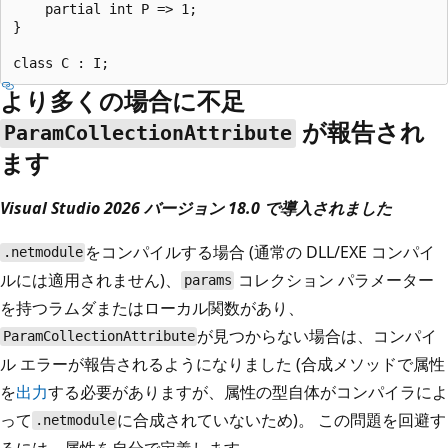
    partial int P => 1;

}

より多くの場合に不足
が報告され
ParamCollectionAttribute
ます
Visual Studio 2026 バージョン 18.0 で導入されました
をコンパイルする場合 (通常の DLL/EXE コンパイ
.netmodule
ルには適用されません)、
コレクション パラメーター
params
を持つラムダまたはローカル関数があり、
が見つからない場合は、コンパイ
ParamCollectionAttribute
ル エラーが報告されるようになりました (合成メソッドで属性
を
出力
する必要がありますが、属性の型自体がコンパイラによ
って
に合成されていないため)。 この問題を回避す
.netmodule
るには、属性を自分で定義します。