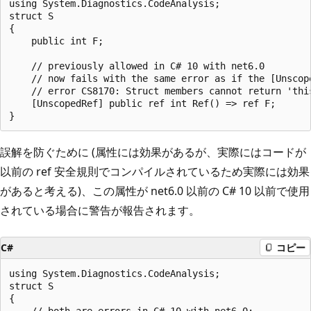
using System.Diagnostics.CodeAnalysis;

struct S

{

    public int F;

    // previously allowed in C# 10 with net6.0

    // now fails with the same error as if the [Unscope
    // error CS8170: Struct members cannot return 'thi
    [UnscopedRef] public ref int Ref() => ref F;

誤解を防ぐために (属性には効果があるが、実際にはコードが
以前の ref 安全規則でコンパイルされているため実際には効果
があると考える)、この属性が net6.0 以前の C# 10 以前で使用
されている場合に警告が報告されます。
C#
コピー
using System.Diagnostics.CodeAnalysis;

struct S

{

    // both are errors in C# 10 with net6.0:
