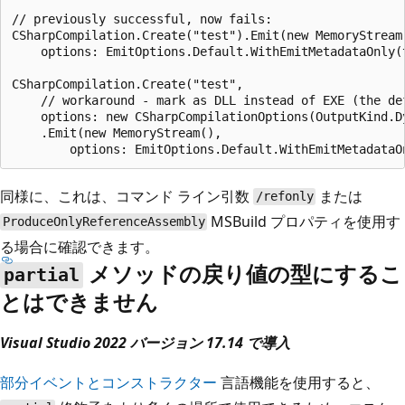
// previously successful, now fails:

CSharpCompilation.Create("test").Emit(new MemoryStream(
    options: EmitOptions.Default.WithEmitMetadataOnly(t
CSharpCompilation.Create("test",

    // workaround - mark as DLL instead of EXE (the def
    options: new CSharpCompilationOptions(OutputKind.Dy
    .Emit(new MemoryStream(),

同様に、これは、コマンド ライン引数
または
/refonly
MSBuild プロパティを使用す
ProduceOnlyReferenceAssembly
る場合に確認できます。
メソッドの戻り値の型にするこ
partial
とはできません
Visual Studio 2022 バージョン 17.14 で導入
部分イベントとコンストラクター
言語機能を使用すると、