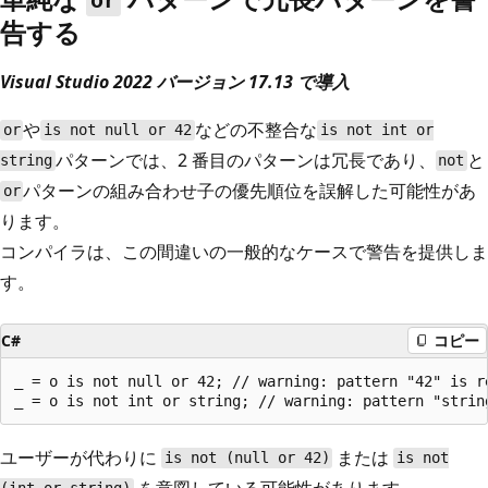
or
告する
Visual Studio 2022 バージョン 17.13 で導入
や
などの不整合な
or
is not null or 42
is not int or
パターンでは、2 番目のパターンは冗長であり、
と
string
not
パターンの組み合わせ子の優先順位を誤解した可能性があ
or
ります。
コンパイラは、この間違いの一般的なケースで警告を提供しま
す。
C#
コピー
_ = o is not null or 42; // warning: pattern "42" is re
ユーザーが代わりに
または
is not (null or 42)
is not
を意図している可能性があります。