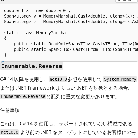
double[] x = new double[0];

Span<ulong> y = MemoryMarshal.Cast<double, ulong>(x); 
Span<ulong> z = MemoryMarshal.Cast<double, ulong>(x.AsS
static class MemoryMarshal

{

    public static ReadOnlySpan<TTo> Cast<TFrom, TTo>(R
    public static Span<TTo> Cast<TFrom, TTo>(Span<TFrom
Enumerable.Reverse
C# 14 以降を使用し、
参照を使用して
net10.0
System.Memory
または .NET Framework より古い .NET を対象とする場合、
と配列に重大な変更があります。
Enumerable.Reverse
注意事項
これは、C# 14 を使用し、サポートされていない構成である
より前の .NET をターゲットにしているお客様にのみ
net10.0