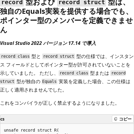
型および
型は、
record
record struct
独自のEquals実装を提供する場合でも、
ポインター型のメンバーを定義できませ
ん
Visual Studio 2022 バージョン 17.14 で導入
型と
型の仕様では、インスタン
record class
record struct
ス フィールドとしてポインター型が許可されていないことを
示していました。 ただし、
型または
record class
record
型が独自の
実装を定義した場合、この仕様は
struct
Equals
正しく適用されませんでした。
これをコンパイラが正しく禁止するようになりました。
cs
コピー
unsafe record struct R(
