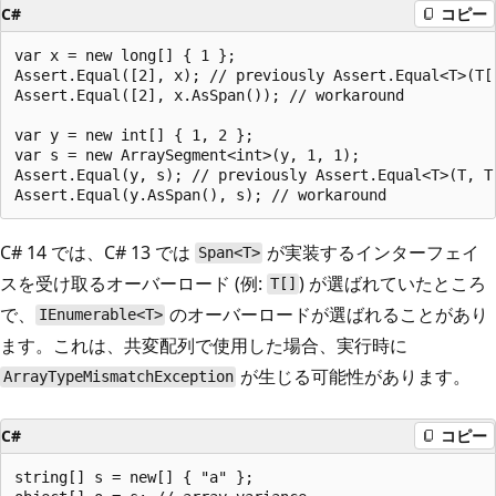
C#
コピー
var x = new long[] { 1 };

Assert.Equal([2], x); // previously Assert.Equal<T>(T[
Assert.Equal([2], x.AsSpan()); // workaround

var y = new int[] { 1, 2 };

var s = new ArraySegment<int>(y, 1, 1);

Assert.Equal(y, s); // previously Assert.Equal<T>(T, T
C# 14 では、C# 13 では
が実装するインターフェイ
Span<T>
スを受け取るオーバーロード (例:
) が選ばれていたところ
T[]
で、
のオーバーロードが選ばれることがあり
IEnumerable<T>
ます。これは、共変配列で使用した場合、実行時に
が生じる可能性があります。
ArrayTypeMismatchException
C#
コピー
string[] s = new[] { "a" };
