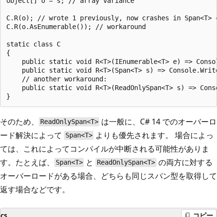
object[] o = s; // array variance

C.R(o); // wrote 1 previously, now crashes in Span<T> 
C.R(o.AsEnumerable()); // workaround

static class C

{

    public static void R<T>(IEnumerable<T> e) => Consol
    public static void R<T>(Span<T> s) => Console.Write
    // another workaround:

    public static void R<T>(ReadOnlySpan<T> s) => Conso
そのため、
は一般に、C# 14 でのオーバーロ
ReadOnlySpan<T>
ード解決によって
よりも優先されます。 場合によっ
Span<T>
ては、これによってコンパイルが中断される可能性がありま
す。たとえば、
と
の両方に対する
Span<T>
ReadOnlySpan<T>
オーバーロードがある場合、どちらも同じスパン型を取得して
返す場合などです。
cs
コピー