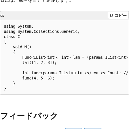
cs
コピー
using System;

using System.Collections.Generic;

class C

{

    void M()

    {

        Func<IList<int>, int> lam = (params IList<int>
        lam([1, 2, 3]);

        int func(params IList<int> xs) => xs.Count; //
        func(4, 5, 6);

    }

フィードバック