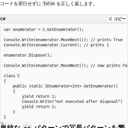
コードを実行せずに
を正しく返します。
false
C#
コピー
var enumerator = C.GetEnumerator();

Console.Write(enumerator.MoveNext()); // prints True

Console.Write(enumerator.Current); // prints 1

enumerator.Dispose();

Console.Write(enumerator.MoveNext()); // now prints Fal
class C

{

    public static IEnumerator<int> GetEnumerator()

    {

        yield return 1;

        Console.Write("not executed after disposal")

        yield return 2;

    }

単純な
パターンで冗長パターンを警