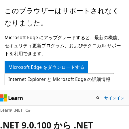
メ
このブラウザーはサポートされなく
イ
なりました。
ン
コ
Microsoft Edge にアップグレードすると、最新の機能、
ン
セキュリティ更新プログラム、およびテクニカル サポー
テ
トを利用できます。
ン
ツ
Microsoft Edge をダウンロードする
に
Internet Explorer と Microsoft Edge の詳細情報
ス
キ
ッ
Learn
サインイン
プ
Learn
.NET
C#
.NET 9.0.100 から .NET