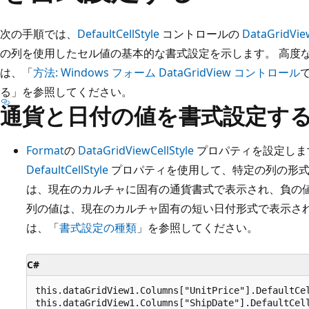
次の手順では、
DefaultCellStyle
コントロールの
DataGridVie
の列を使用したセル値の基本的な書式設定を示します。 高度
は、「
方法: Windows フォーム DataGridView コントロール
る」を参照してください。
通貨と日付の値を書式設定す
Format
の
DataGridViewCellStyle
プロパティを設定しま
DefaultCellStyle
プロパティを使用して、特定の列の形
は、現在のカルチャに固有の通貨書式で表示され、負の
列の値は、現在のカルチャ固有の短い日付形式で表示さ
は、「
書式設定の種類
」を参照してください。
C#
this.dataGridView1.Columns["UnitPrice"].DefaultCel