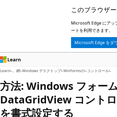
メ
このブラウザー
イ
ン
Microsoft Ed
コ
ートを利用できます。
ン
Microsoft Edge
テ
ン
ツ
Learn
に
Learn
。網
Windows デスクトップ
WinFormsの
コントロール
ス
キ
方法: Windows フォー
ッ
DataGridView コ
プ
を書式設定する