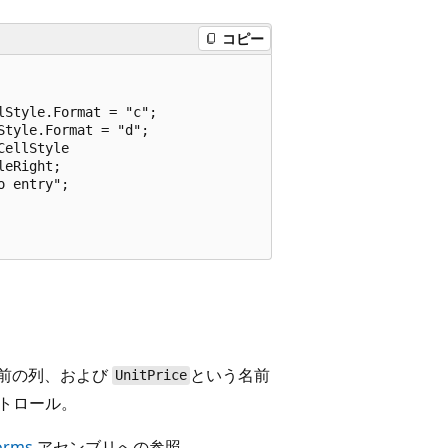
コピー
Style.Format = "c";

tyle.Format = "d";

ellStyle

eRight;

 entry";

前の列、および
という名前
UnitPrice
トロール。
orms
アセンブリへの参照。