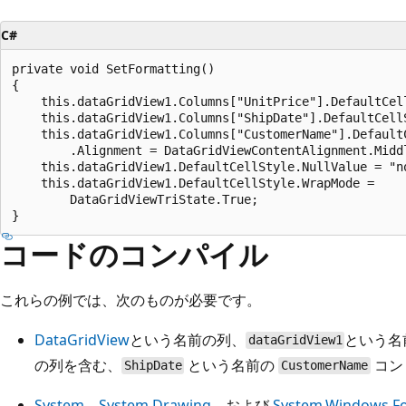
C#
private void SetFormatting()

{

    this.dataGridView1.Columns["UnitPrice"].DefaultCell
    this.dataGridView1.Columns["ShipDate"].DefaultCellS
    this.dataGridView1.Columns["CustomerName"].DefaultC
        .Alignment = DataGridViewContentAlignment.Middl
    this.dataGridView1.DefaultCellStyle.NullValue = "no
    this.dataGridView1.DefaultCellStyle.WrapMode =

        DataGridViewTriState.True;

コードのコンパイル
これらの例では、次のものが必要です。
DataGridView
という名前の列、
という名
dataGridView1
の列を含む、
という名前の
コン
ShipDate
CustomerName
System
、
System.Drawing
、および
System.Windows.F