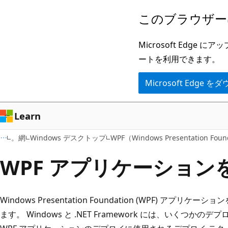
メ
このブラウザー
イ
ン
Microsoft Ed
コ
ートを利用できます。
ン
Microsoft Edge
テ
ン
ツ
Learn
に
。網
Windows デスクトップ
WPF（Windows Presentation Foun
ス
キ
WPF アプリケーショ
ッ
プ
Windows Presentation Foundation (WPF) ア
ます。 Windows と .NET Framework には、いくつか