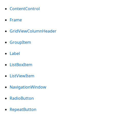
ContentControl
Frame
GridViewColumnHeader
GroupItem
Label
ListBoxItem
ListViewItem
NavigationWindow
RadioButton
RepeatButton