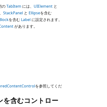
初の
TabItem
には、
UIElement
と
、
StackPanel
と
Ellipse
を含む
Block
を含む
Label
に設定されます。
Content
があります。
redContentControl
を参照してくだ
ンを含むコントロー