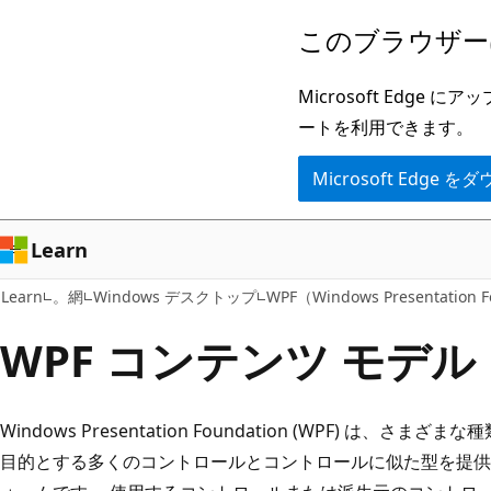
メ
このブラウザー
イ
ン
Microsoft Ed
コ
ートを利用できます。
ン
Microsoft Edge
テ
ン
ツ
Learn
に
Learn
。網
Windows デスクトップ
WPF（Windows Presentation 
ス
キ
WPF コンテンツ モデル
ッ
プ
Windows Presentation Foundation (WPF) は
目的とする多くのコントロールとコントロールに似た型を提供