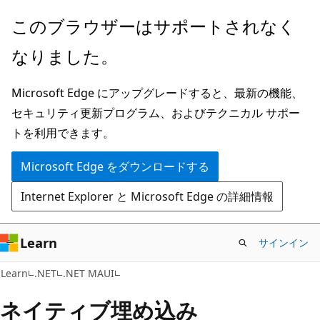
メ
このブラウザーはサポートされなく
イ
なりました。
ン
コ
Microsoft Edge にアップグレードすると、最新の機能、
ン
セキュリティ更新プログラム、およびテクニカル サポー
テ
トを利用できます。
ン
ツ
Microsoft Edge をダウンロードする
に
Internet Explorer と Microsoft Edge の詳細情報
ス
キ
ッ
Learn
サインイン
プ
Learn
.NET
.NET MAUI
ネイティブ埋め込み