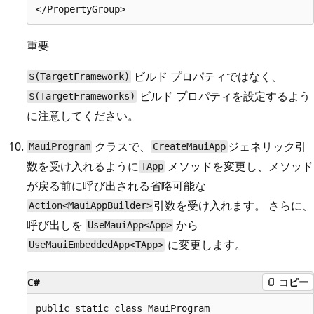
重要
ビルド プロパティではなく、
$(TargetFramework)
ビルド プロパティを設定するよう
$(TargetFrameworks)
に注意してください。
クラスで、
ジェネリック引
MauiProgram
CreateMauiApp
数を受け入れるように
メソッドを変更し、メソッド
TApp
が戻る前に呼び出される省略可能な
引数を受け入れます。 さらに、
Action<MauiAppBuilder>
呼び出しを
から
UseMauiApp<App>
に変更します。
UseMauiEmbeddedApp<TApp>
C#
コピー
public static class MauiProgram
