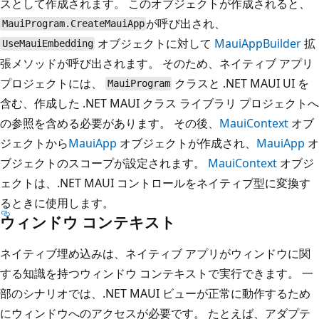
スとして作成されます。 このオブジェクトが作成されると、
が呼び出され、
MauiProgram.CreateMauiApp
オブジェクトに対して
MauiAppBuilder
拡
UseMauiEmbedding
張メソッドが呼び出されます。 そのため、ネイティブ アプリ
プロジェクトには、
クラスと .NET MAUI UI を
MauiProgram
含む、作成した .NET MAUI クラス ライブラリ プロジェクトへ
の参照を含める必要があります。 その後、
MauiContext
オブ
ジェクトから
MauiApp
オブジェクトが作成され、
MauiApp
オ
ブジェクトのスコープが設定されます。
MauiContext
オブジ
ェクトは、.NET MAUI コントロールをネイティブ型に変換す
るときに使用します。
ウィンドウ コンテキスト
ネイティブ埋め込みは、ネイティブ アプリがウィンドウに関
する知識を持つウィンドウ コンテキストで実行できます。 一
部のシナリオでは、.NET MAUI ビューが正常に動作するため
にウィンドウへのアクセスが必要です。 たとえば、アダプテ