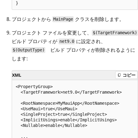
プロジェクトから
クラスを削除します。
MainPage
プロジェクト ファイルを変更して、
$(TargetFramework)
ビルド プロパティが
に設定され、
net9.0
ビルド プロパティが削除されるように
$(OutputType)
します:
XML
コピー
<PropertyGroup>

  <TargetFramework>net9.0</TargetFramework>

  <RootNamespace>MyMauiApp</RootNamespace>

  <UseMaui>true</UseMaui>

  <SingleProject>true</SingleProject>

  <ImplicitUsings>enable</ImplicitUsings>

  <Nullable>enable</Nullable>

  ...
