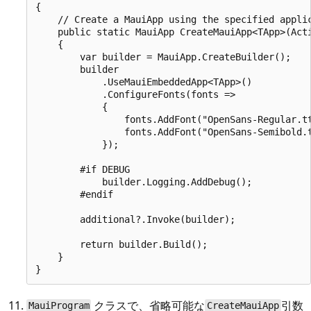
{

    // Create a MauiApp using the specified applic
    public static MauiApp CreateMauiApp<TApp>(Acti
    {

        var builder = MauiApp.CreateBuilder();

        builder

            .UseMauiEmbeddedApp<TApp>()

            .ConfigureFonts(fonts =>

            {

                fonts.AddFont("OpenSans-Regular.tt
                fonts.AddFont("OpenSans-Semibold.t
            });

        #if DEBUG

            builder.Logging.AddDebug();

        #endif

        additional?.Invoke(builder);

        return builder.Build();

    }

クラスで、省略可能な
引数
MauiProgram
CreateMauiApp