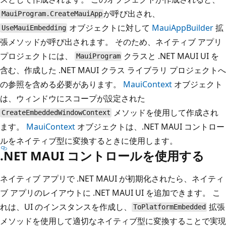
が呼び出され、
MauiProgram.CreateMauiApp
オブジェクトに対して
MauiAppBuilder
拡
UseMauiEmbedding
張メソッドが呼び出されます。 そのため、ネイティブ アプリ
プロジェクトには、
クラスと .NET MAUI UI を
MauiProgram
含む、作成した .NET MAUI クラス ライブラリ プロジェクトへ
の参照を含める必要があります。
MauiContext
オブジェクト
は、ウィンドウにスコープが設定された
メソッドを使用して作成され
CreateEmbeddedWindowContext
ます。
MauiContext
オブジェクトは、.NET MAUI コントロー
ルをネイティブ型に変換するときに使用します。
.NET MAUI コントロールを使用する
ネイティブ アプリで .NET MAUI が初期化されたら、ネイティ
ブ アプリのレイアウトに .NET MAUI UI を追加できます。 こ
れは、UI のインスタンスを作成し、
拡張
ToPlatformEmbedded
メソッドを使用して適切なネイティブ型に変換することで実現