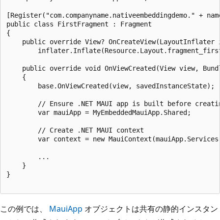
[Register("com.companyname.nativeembeddingdemo." + name
public class FirstFragment : Fragment

{

    public override View? OnCreateView(LayoutInflater 
        inflater.Inflate(Resource.Layout.fragment_first
    public override void OnViewCreated(View view, Bundl
    {

        base.OnViewCreated(view, savedInstanceState);

        // Ensure .NET MAUI app is built before creatin
        var mauiApp = MyEmbeddedMauiApp.Shared;

        // Create .NET MAUI context

        var context = new MauiContext(mauiApp.Services,
        ...

    }

}

この例では、
MauiApp
オブジェクトは共有の静的インスタン