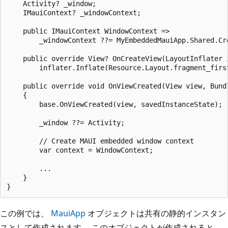
    Activity? _window;

    IMauiContext? _windowContext;

    public IMauiContext WindowContext =>

        _windowContext ??= MyEmbeddedMauiApp.Shared.Cr
    public override View? OnCreateView(LayoutInflater 
        inflater.Inflate(Resource.Layout.fragment_first
    public override void OnViewCreated(View view, Bundl
    {

        base.OnViewCreated(view, savedInstanceState);

        _window ??= Activity;

        // Create MAUI embedded window context

        var context = WindowContext;

        ...

    }

この例では、
MauiApp
オブジェクトは共有の静的インスタン
スとして作成されます。 このオブジェクトが作成されると、