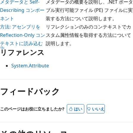
メタデータと Self-
メタデータの概要を説明し、.NET ポータ
Describing コンポー
ブル実行可能ファイル (PE) ファイルに実
ネント
装する方法について説明します。
方法: アセンブリを
リフレクションのみのコンテキストでカ
Reflection-Only コン
スタム属性情報を取得する方法について
テキストに読み込む
説明します。
リファレンス
System.Attribute
読
み
フィードバック
取
り
このページはお役に立ちましたか?
はい
いいえ
モ
ー
ド