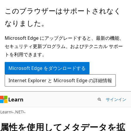
メ
このブラウザーはサポートされなく
イ
なりました。
ン
コ
Microsoft Edge にアップグレードすると、最新の機能、
ン
セキュリティ更新プログラム、およびテクニカル サポー
テ
トを利用できます。
ン
ツ
Microsoft Edge をダウンロードする
に
Internet Explorer と Microsoft Edge の詳細情報
ス
キ
ッ
Learn
サインイン
プ
Learn
.NET
属性を使用してメタデータを拡