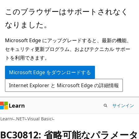
メ
このブラウザーはサポートされなく
イ
なりました。
ン
コ
Microsoft Edge にアップグレードすると、最新の機能、
ン
セキュリティ更新プログラム、およびテクニカル サポー
テ
トを利用できます。
ン
ツ
Microsoft Edge をダウンロードする
に
Internet Explorer と Microsoft Edge の詳細情報
ス
キ
ッ
Learn
サインイン
プ
Learn
.NET
Visual Basic
BC30812: 省略可能なパラメータ