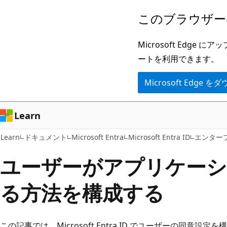
メ
このブラウザー
イ
ン
Microsoft Ed
コ
ートを利用できます。
ン
Microsoft Edge
テ
ン
ツ
Learn
に
Learn
ドキュメント
Microsoft Entra
Microsoft Entra ID
エンター
ス
キ
ユーザーがアプリケーシ
ッ
る方法を構成する
プ
この記事では、Microsoft Entra ID でユーザーの同意