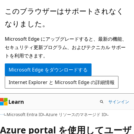
メ
このブラウザーはサポートされなく
イ
なりました。
ン
コ
Microsoft Edge にアップグレードすると、最新の機能、
ン
セキュリティ更新プログラム、およびテクニカル サポー
テ
トを利用できます。
ン
ツ
Microsoft Edge をダウンロードする
に
Internet Explorer と Microsoft Edge の詳細情報
ス
キ
ッ
Learn
サインイン
プ
Microsoft Entra ID
Azure リソースのマネージド ID
Azure portal を使用してユーザ