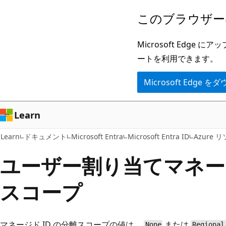
メ
このブラウザー
イ
ン
Microsoft Ed
コ
ートを利用できます。
ン
Microsoft Edge
テ
ン
ツ
Learn
に
Learn
ドキュメント
Microsoft Entra
Microsoft Entra ID
Azure 
ス
キ
ユーザー割り当てマネージ
ッ
スコープ
プ
マネージド ID の分離スコープの値は、
または
None
Regional