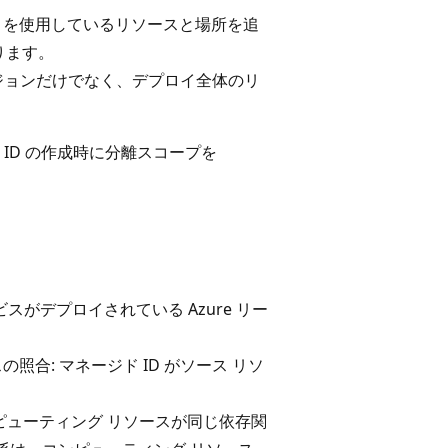
D を使用しているリソースと場所を追
ります。
リージョンだけでなく、デプロイ全体のリ
ID の作成時に分離スコープを
ビスがデプロイされている Azure リー
照合: マネージド ID がソース リソ
ンピューティング リソースが同じ依存関