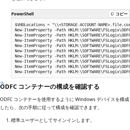
PowerShell
コピー
$VHDLocations = "\\<STORAGE-ACCOUNT-NAME>.file.cor
New-ItemProperty -Path HKLM:\SOFTWARE\FSLogix\ODFC
New-ItemProperty -Path HKLM:\SOFTWARE\FSLogix\ODFC
New-ItemProperty -Path HKLM:\SOFTWARE\FSLogix\ODFC
New-ItemProperty -Path HKLM:\SOFTWARE\FSLogix\ODFC
New-ItemProperty -Path HKLM:\SOFTWARE\FSLogix\ODFC
New-ItemProperty -Path HKLM:\SOFTWARE\FSLogix\ODFC
New-ItemProperty -Path HKLM:\SOFTWARE\FSLogix\ODFC
New-ItemProperty -Path HKLM:\SOFTWARE\FSLogix\ODFC
ODFC コンテナーの構成を確認する
ODFC コンテナーを使用するように Windows デバイスを構成
したら、次の手順に従って構成を確認できます。
標準ユーザーとしてサインインします。