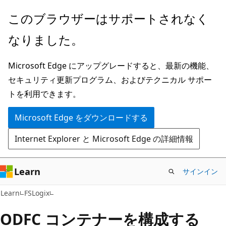
メ
このブラウザーはサポートされなく
イ
なりました。
ン
コ
Microsoft Edge にアップグレードすると、最新の機能、
ン
セキュリティ更新プログラム、およびテクニカル サポー
テ
トを利用できます。
ン
ツ
Microsoft Edge をダウンロードする
に
Internet Explorer と Microsoft Edge の詳細情報
ス
キ
ッ
Learn
サインイン
プ
Learn
FSLogix
ODFC コンテナーを構成する