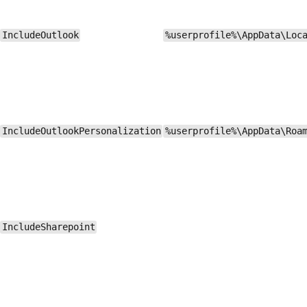
IncludeOutlook
%userprofile%\AppData\Loc
IncludeOutlookPersonalization
%userprofile%\AppData\Roa
IncludeSharepoint