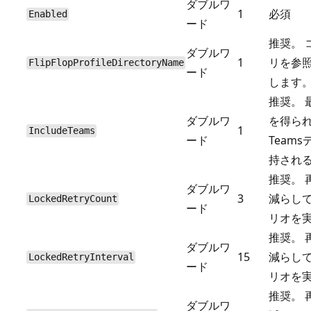
ダブルワ
1
必須
Enabled
ード
推奨。 
ダブルワ
1
リを参
FlipFlopProfileDirectoryName
ード
します
推奨。 
ダブルワ
を得られる
1
IncludeTeams
ード
Team
持され
推奨。 
ダブルワ
3
減らし
LockedRetryCount
ード
リオを
推奨。 
ダブルワ
15
減らし
LockedRetryInterval
ード
リオを
推奨。 
ダブルワ