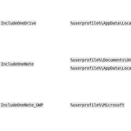
IncludeOneDrive
%userprofile%\AppData\Loc
%userprofile%\Documents\O
IncludeOneNote
%userprofile%\AppData\Loc
IncludeOneNote_UWP
%userprofile%\Microsoft