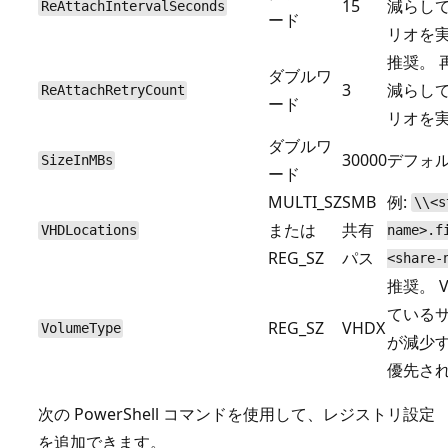
15
減らし
ReAttachIntervalSeconds
ード
リオを
推奨。 
ダブルワ
3
減らし
ReAttachRetryCount
ード
リオを
ダブルワ
30000
デフォ
SizeInMBs
ード
MULTI_SZ
SMB
例:
\\<s
または
共有
VHDLocations
name>.f
REG_SZ
パス
<share-
推奨。 
ている
REG_SZ
VHDX
VolumeType
が減少す
優先さ
次の PowerShell コマンドを使用して、レジストリ設定
を追加できます。