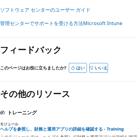
ソフトウェア センターのユーザー ガイド
管理センターでサポートを受ける方法Microsoft Intune
読
み
フィードバック
取
り
モ
このページはお役に立ちましたか?
はい
いいえ
ー
ド
その他のリソース
が
無
効
トレーニング
モジュール
ヘルプを参照し、財務と運用アプリの詳細を確認する - Training
このモジュールでは、ヘルプを参照して財務と運用アプリの詳細を確認