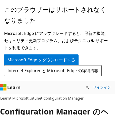
メ
このブラウザーはサポートされなく
イ
なりました。
ン
コ
Microsoft Edge にアップグレードすると、最新の機能、
ン
セキュリティ更新プログラム、およびテクニカル サポー
テ
トを利用できます。
ン
ツ
Microsoft Edge をダウンロードする
に
Internet Explorer と Microsoft Edge の詳細情報
ス
キ
ッ
Learn
サインイン
プ
Learn
Microsoft Intune
Configuration Manager
Configuration Manager のヘ