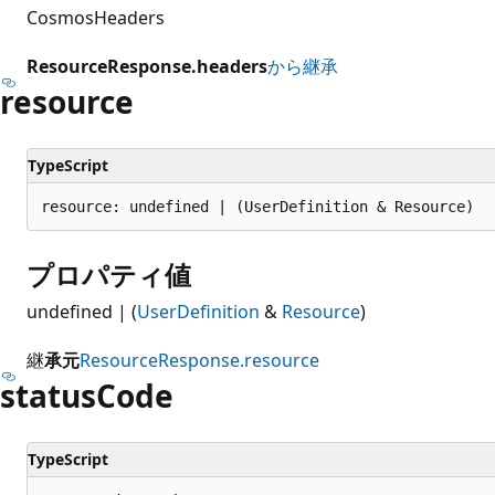
CosmosHeaders
ResourceResponse.headers
から継承
resource
TypeScript
resource: undefined | (UserDefinition & Resource)
プロパティ値
undefined | (
UserDefinition
&
Resource
)
継
承元
ResourceResponse.resource
status
Code
TypeScript