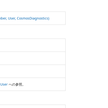
ber, User, Cosmos
Diagnostics)
る
User
への参照。