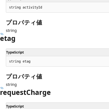
string activityId
プロパティ値
string
etag
TypeScript
string etag
プロパティ値
string
request
Charge
TypeScript