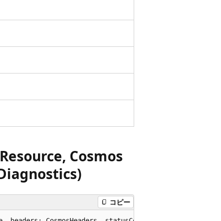
 Resource, Cosmos
Diagnostics)
コピー
e, headers: CosmosHeaders, statusCode: number, user: Use