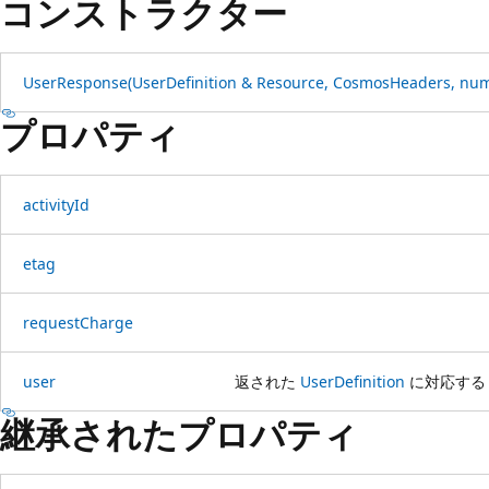
コンストラクター
プ
User
Response(User
Definition & Resource, Cosmos
Headers, num
プロパティ
activity
Id
etag
request
Charge
user
返された
UserDefinition
に対応す
継承されたプロパティ