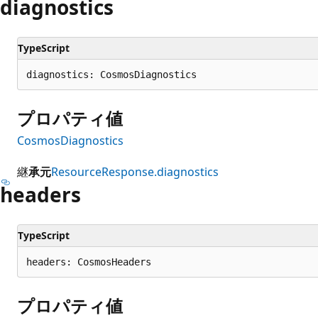
diagnostics
TypeScript
diagnostics: CosmosDiagnostics
プロパティ値
CosmosDiagnostics
継
承元
ResourceResponse.diagnostics
headers
TypeScript
headers: CosmosHeaders
プロパティ値