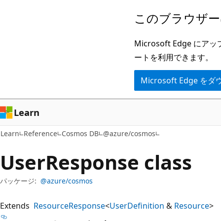
メ
ペ
このブラウザー
イ
ー
ン
ジ
Microsoft Ed
コ
内
ートを利用できます。
ン
ナ
Microsoft Edge
テ
ビ
ン
ゲ
ツ
ー
Learn
に
シ
Learn
Reference
Cosmos DB
@azure/cosmos
ス
ョ
キ
ン
User
Response class
ッ
に
プ
ス
パッケージ:
@azure/cosmos
キ
Extends
ResourceResponse
<
UserDefinition
&
Resource
>
ッ