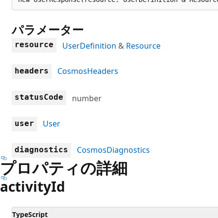
パラメーター
resource
UserDefinition
&
Resource
CosmosHeaders
headers
statusCode
number
User
user
CosmosDiagnostics
diagnostics
プロパティの詳細
activity
Id
TypeScript