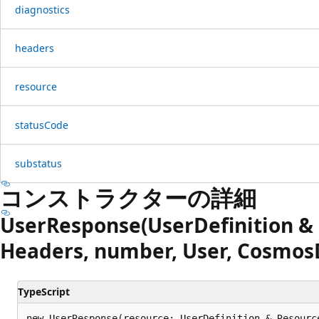
diagnostics
headers
resource
status
Code
substatus
コンストラクターの詳細
User
Response(User
Definition &
Headers, number, User, Cosmos
TypeScript
new UserResponse(resource: UserDefinition & Resourc