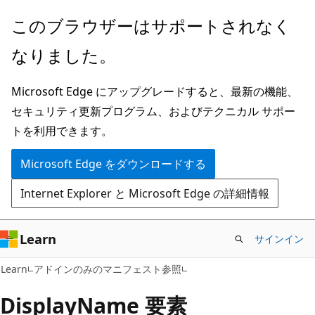
メ
このブラウザーはサポートされなく
イ
なりました。
ン
コ
Microsoft Edge にアップグレードすると、最新の機能、
ン
セキュリティ更新プログラム、およびテクニカル サポー
テ
トを利用できます。
ン
ツ
Microsoft Edge をダウンロードする
に
Internet Explorer と Microsoft Edge の詳細情報
ス
キ
ッ
Learn
サインイン
プ
Learn
アドインのみのマニフェスト参照
DisplayName 要素