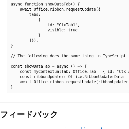
async function showDataTab() {

    await Office.ribbon.requestUpdate({

        tabs: [

            {

                id: "CtxTab1",

                visible: true

            }

        ]});

}

// The following does the same thing in TypeScript.

const showDataTab = async () => {

    const myContextualTab: Office.Tab = { id: "CtxTa
    const ribbonUpdater: Office.RibbonUpdaterData = 
    await Office.ribbon.requestUpdate(ribbonUpdater)
フィードバック