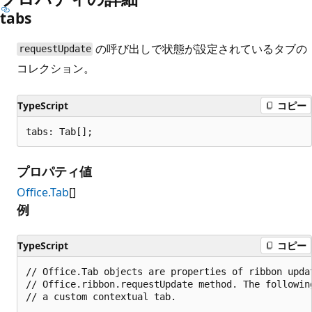
tabs
の呼び出しで状態が設定されているタブの
requestUpdate
コレクション。
TypeScript
コピー
tabs: Tab[];
プロパティ値
Office.Tab
[]
例
TypeScript
コピー
// Office.Tab objects are properties of ribbon upda
// Office.ribbon.requestUpdate method. The followin
// a custom contextual tab.
