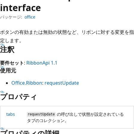
プ
interface
パッケージ:
office
ボタンの有効または無効の状態など、リボンに対する変更を指
定します。
注釈
要件セット
:
RibbonApi 1.1
使用元
Office.Ribbon
:
requestUpdate
プロパティ
tabs
の呼び出しで状態が設定されている
requestUpdate
タブのコレクション。
プロパティの詳細