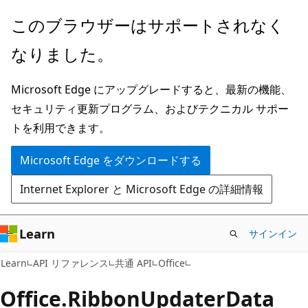
メ
ペ
このブラウザーはサポートされなく
イ
ー
なりました。
ン
ジ
コ
内
Microsoft Edge にアップグレードすると、最新の機能、
ン
ナ
セキュリティ更新プログラム、およびテクニカル サポー
テ
ビ
トを利用できます。
ン
ゲ
ツ
ー
Microsoft Edge をダウンロードする
に
シ
Internet Explorer と Microsoft Edge の詳細情報
ス
ョ
キ
ン
ッ
に
Learn
サインイン
プ
ス
Learn
API リファレンス
共通 API
Office
キ
ッ
Office.
Ribbon
Updater
Data