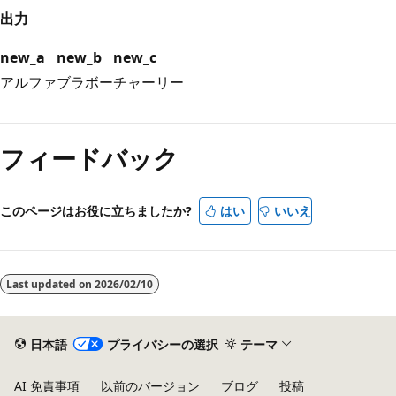
出力
new_a
new_b
new_c
アルファ
ブラボー
チャーリー
読
み
フィードバック
取
り
モ
このページはお役に立ちましたか?
はい
いいえ
ー
ド
が
Last updated on
2026/02/10
無
効
日本語
プライバシーの選択
テーマ
AI 免責事項
以前のバージョン
ブログ
投稿