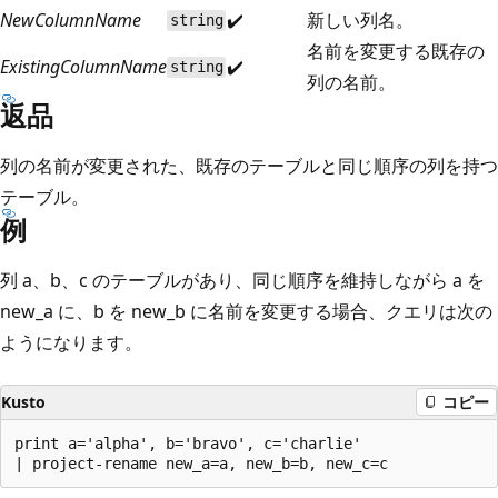
NewColumnName
✔️
新しい列名。
string
名前を変更する既存の
ExistingColumnName
✔️
string
列の名前。
返品
列の名前が変更された、既存のテーブルと同じ順序の列を持つ
テーブル。
例
列 a、b、c のテーブルがあり、同じ順序を維持しながら a を
new_a に、b を new_b に名前を変更する場合、クエリは次の
ようになります。
Kusto
コピー
print a='alpha', b='bravo', c='charlie'
