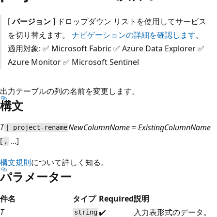
[
バージョン
] ドロップダウン リストを使用してサービス
を切り替えます。
ナビゲーションの詳細を確認します
。
適用対象: ✅ Microsoft Fabric ✅ Azure Data Explorer ✅
Azure Monitor ✅ Microsoft Sentinel
出力テーブルの列の名前を変更します。
構文
T
NewColumnName
=
ExistingColumnName
| project-rename
[
...]
,
構文規則
について詳しく知る。
パラメーター
件名
タイプ
Required
説明
T
✔️
入力表形式のデータ。
string