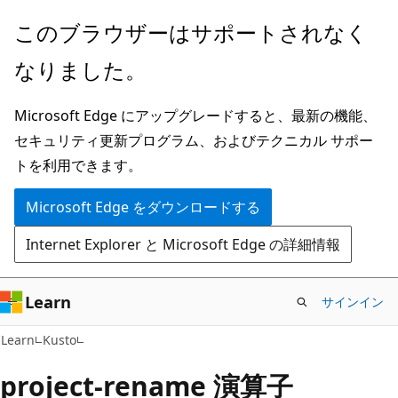
メ
このブラウザーはサポートされなく
イ
なりました。
ン
コ
Microsoft Edge にアップグレードすると、最新の機能、
ン
セキュリティ更新プログラム、およびテクニカル サポー
テ
トを利用できます。
ン
ツ
Microsoft Edge をダウンロードする
に
Internet Explorer と Microsoft Edge の詳細情報
ス
キ
ッ
Learn
サインイン
プ
Learn
Kusto
project-rename 演算子