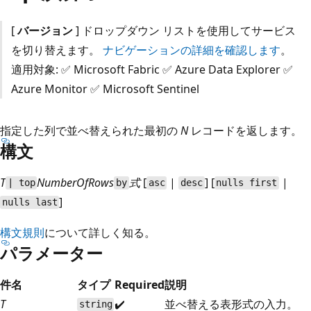
[
バージョン
] ドロップダウン リストを使用してサービス
を切り替えます。
ナビゲーションの詳細を確認します
。
適用対象: ✅ Microsoft Fabric ✅ Azure Data Explorer ✅
Azure Monitor ✅ Microsoft Sentinel
指定した列で並べ替えられた最初の
N
レコードを返します。
構文
T
NumberOfRows
式
[
|
] [
|
| top
by
asc
desc
nulls first
]
nulls last
構文規則
について詳しく知る。
パラメーター
件名
タイプ
Required
説明
T
✔️
並べ替える表形式の入力。
string