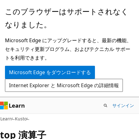
メ
このブラウザーはサポートされなく
イ
なりました。
ン
コ
Microsoft Edge にアップグレードすると、最新の機能、
ン
セキュリティ更新プログラム、およびテクニカル サポー
テ
トを利用できます。
ン
ツ
Microsoft Edge をダウンロードする
に
Internet Explorer と Microsoft Edge の詳細情報
ス
キ
ッ
Learn
サインイン
プ
Learn
Kusto
top 演算子