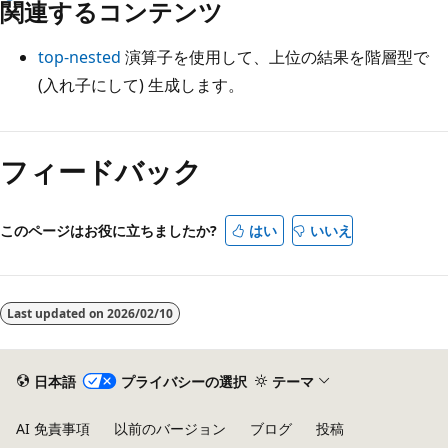
関連するコンテンツ
top-nested
演算子を使用して、上位の結果を階層型で
(入れ子にして) 生成します。
読
み
フィードバック
取
り
このページはお役に立ちましたか?
はい
いいえ
モ
ー
ド
Last updated on
2026/02/10
が
無
効
日本語
プライバシーの選択
テーマ
AI 免責事項
以前のバージョン
ブログ
投稿