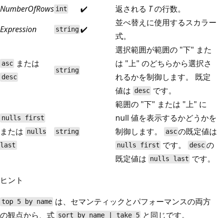
NumberOfRows
✔️
返される
T
の行数。
int
並べ替えに使用するスカラー
Expression
✔️
string
式。
選択範囲が範囲の "下" また
または
は "上" のどちらから選択さ
asc
string
れるかを制御します。 既定
desc
値は
です。
desc
範囲の "下" または "上" に
null 値を表示するかどうかを
nulls first
または
制御します。
の既定値は
nulls
string
asc
です。
の
last
nulls first
desc
既定値は
です。
nulls last
ヒント
は、セマンティックとパフォーマンスの両方
top 5 by name
の観点から、式
と同じです。
sort by name | take 5