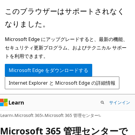
メ
このブラウザーはサポートされなく
イ
なりました。
ン
コ
Microsoft Edge にアップグレードすると、最新の機能、
ン
セキュリティ更新プログラム、およびテクニカル サポー
テ
トを利用できます。
ン
ツ
Microsoft Edge をダウンロードする
に
Internet Explorer と Microsoft Edge の詳細情報
ス
キ
ッ
Learn
サインイン
プ
Learn
Microsoft 365
Microsoft 365 管理センター
Microsoft 365 管理センターで