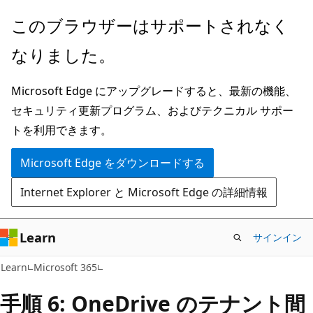
メ
このブラウザーはサポートされなく
イ
なりました。
ン
コ
Microsoft Edge にアップグレードすると、最新の機能、
ン
セキュリティ更新プログラム、およびテクニカル サポー
テ
トを利用できます。
ン
ツ
Microsoft Edge をダウンロードする
に
Internet Explorer と Microsoft Edge の詳細情報
ス
キ
ッ
Learn
サインイン
プ
Learn
Microsoft 365
手順 6: OneDrive のテナント間