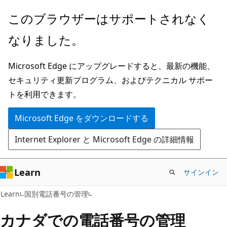
メ
このブラウザーはサポートされなく
イ
なりました。
ン
コ
Microsoft Edge にアップグレードすると、最新の機能、
ン
セキュリティ更新プログラム、およびテクニカル サポー
テ
トを利用できます。
ン
ツ
Microsoft Edge をダウンロードする
に
Internet Explorer と Microsoft Edge の詳細情報
ス
キ
ッ
Learn
サインイン
プ
Learn
国別電話番号の管理
カナダでの電話番号の管理