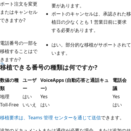
ポート注文を変更
要があります。
またはキャンセル
ポートのキャンセルは、承認された移
できますか?
植日の少なくとも 1 営業日前に要求
する必要があります。
電話番号の一部を
はい。部分的な移植がサポートされて
移植することはで
います。
きますか?
移植できる番号の種類は何ですか?
数値の種
ユーザ
VoiceApps (自動応答と通話キュ
電話会
類
ー
ー)
議
地理
はい
Yes
Yes
Toll-Free
いいえ
はい
はい
移植要求は、Teams 管理 センターを通じて送信
できます。
追加のドキュメントまたは通信が必要な場合、または追加のサ