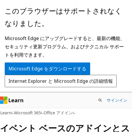
メ
このブラウザーはサポートされなく
イ
なりました。
ン
コ
Microsoft Edge にアップグレードすると、最新の機能、
ン
セキュリティ更新プログラム、およびテクニカル サポー
テ
トを利用できます。
ン
ツ
Microsoft Edge をダウンロードする
に
Internet Explorer と Microsoft Edge の詳細情報
ス
キ
ッ
Learn
サインイン
プ
Learn
Microsoft 365
Office アドイン
イベント ベースのアドインとス