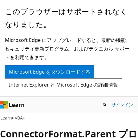
メ
このブラウザーはサポートされなく
イ
なりました。
ン
コ
Microsoft Edge にアップグレードすると、最新の機能、
ン
セキュリティ更新プログラム、およびテクニカル サポー
テ
トを利用できます。
ン
ツ
Microsoft Edge をダウンロードする
に
Internet Explorer と Microsoft Edge の詳細情報
ス
キ
ッ
Learn
サインイン
プ
Learn
VBA
ConnectorFormat.Parent プロ