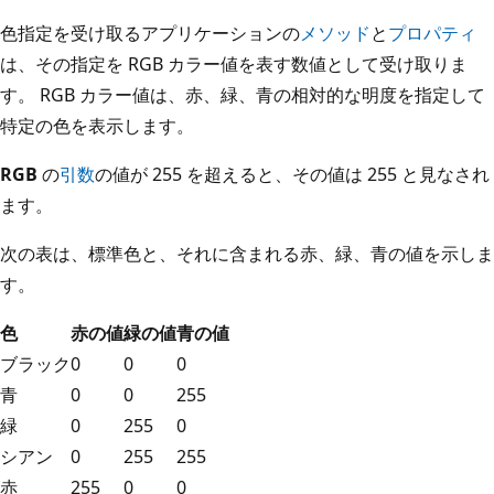
色指定を受け取るアプリケーションの
メソッド
と
プロパティ
は、その指定を RGB カラー値を表す数値として受け取りま
す。 RGB カラー値は、赤、緑、青の相対的な明度を指定して
特定の色を表示します。
RGB
の
引数
の値が 255 を超えると、その値は 255 と見なされ
ます。
次の表は、標準色と、それに含まれる赤、緑、青の値を示しま
す。
色
赤の値
緑の値
青の値
ブラック
0
0
0
青
0
0
255
緑
0
255
0
シアン
0
255
255
赤
255
0
0