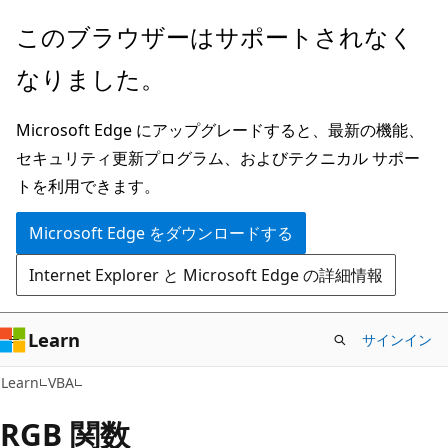
メ
このブラウザーはサポートされなく
イ
なりました。
ン
コ
Microsoft Edge にアップグレードすると、最新の機能、
ン
セキュリティ更新プログラム、およびテクニカル サポー
テ
トを利用できます。
ン
ツ
Microsoft Edge をダウンロードする
に
Internet Explorer と Microsoft Edge の詳細情報
ス
キ
ッ
Learn
サインイン
プ
Learn
VBA
RGB 関数