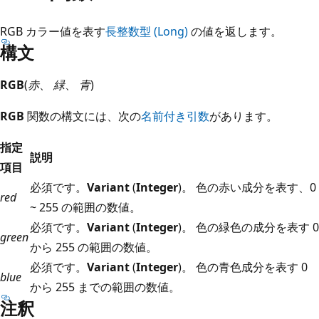
RGB カラー値を表す
長整数型 (Long)
の値を返します。
構文
RGB
(
赤
、
緑
、
青
)
RGB
関数の構文には、次の
名前付き引数
があります。
指定
説明
項目
必須です。
Variant
(
Integer
)。 色の赤い成分を表す、0
red
~ 255 の範囲の数値。
必須です。
Variant
(
Integer
)。 色の緑色の成分を表す 0
green
から 255 の範囲の数値。
必須です。
Variant
(
Integer
)。 色の青色成分を表す 0
blue
から 255 までの範囲の数値。
注釈