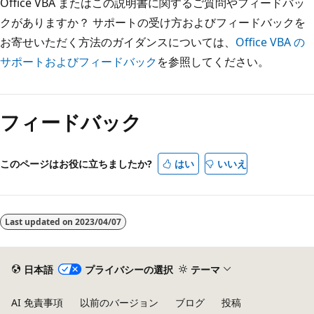
Office VBA またはこの説明書に関するご質問やフィードバッ
クがありますか？ サポートの受け方およびフィードバックを
お寄せいただく方法のガイダンスについては、
Office VBA の
サポートおよびフィードバック
を参照してください。
読
み
フィードバック
取
り
モ
このページはお役に立ちましたか?
はい
いいえ
ー
ド
が
Last updated on
2023/04/07
無
効
日本語
プライバシーの選択
テーマ
AI 免責事項
以前のバージョン
ブログ
投稿