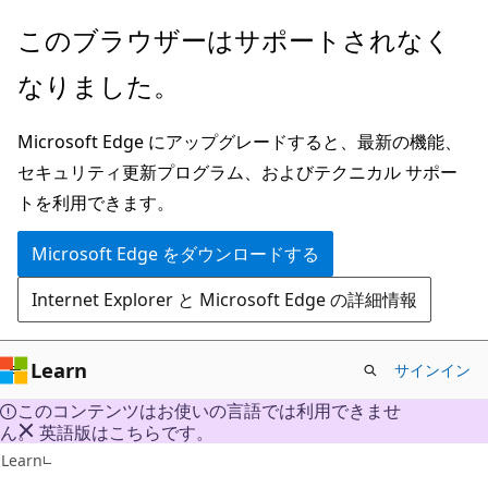
メ
このブラウザーはサポートされなく
イ
なりました。
ン
コ
Microsoft Edge にアップグレードすると、最新の機能、
ン
セキュリティ更新プログラム、およびテクニカル サポー
テ
トを利用できます。
ン
ツ
Microsoft Edge をダウンロードする
に
Internet Explorer と Microsoft Edge の詳細情報
ス
キ
ッ
Learn
サインイン
プ
このコンテンツはお使いの言語では利用できませ
ん。 英語版はこちらです。
Learn