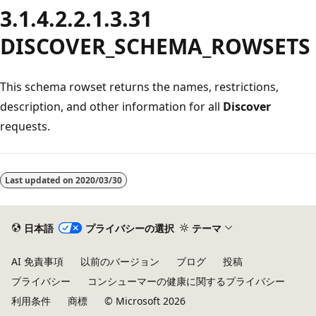
3.1.4.2.2.1.3.31
DISCOVER_SCHEMA_ROWSETS
This schema rowset returns the names, restrictions,
description, and other information for all
Discover
requests.
読
み
Last updated on
2020/03/30
取
り
モ
日本語
プライバシーの選択
テーマ
ー
AI 免責事項
以前のバージョン
ブログ
投稿
ド
プライバシー
コンシューマーの健康に関するプライバシー
が
利用条件
商標
© Microsoft 2026
無