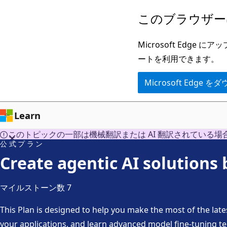
メ
このブラウザー
イ
ン
Microsoft Ed
コ
ートを利用できます。
ン
Microsoft Edge
テ
ン
ツ
Learn
に
このトピックの一部は機械翻訳または AI 翻訳されている場
ス
公式プラン
キ
Create agentic AI solutions
ッ
プ
マイルストーン数 7
This Plan is designed to help you make the most of the late
your applications, and learn advanced model fine-tuning t