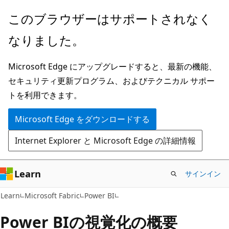
メ
このブラウザーはサポートされなく
イ
なりました。
ン
コ
Microsoft Edge にアップグレードすると、最新の機能、
ン
セキュリティ更新プログラム、およびテクニカル サポー
テ
トを利用できます。
ン
ツ
Microsoft Edge をダウンロードする
に
Internet Explorer と Microsoft Edge の詳細情報
ス
キ
ッ
Learn
サインイン
プ
Learn
Microsoft Fabric
Power BI
Power BIの視覚化の概要