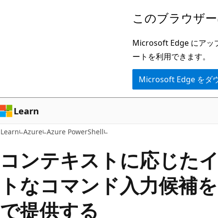
メ
このブラウザー
イ
ン
Microsoft Ed
コ
ートを利用できます。
ン
Microsoft Edge
テ
ン
ツ
Learn
に
Learn
Azure
Azure PowerShell
ス
キ
コンテキストに応じた
ッ
トなコマンド入力候補を Az 
プ
で提供する