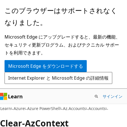
メ
ペ
このブラウザーはサポートされなく
イ
ー
なりました。
ン
ジ
コ
内
Microsoft Edge にアップグレードすると、最新の機能、
ン
ナ
セキュリティ更新プログラム、およびテクニカル サポー
テ
ビ
トを利用できます。
ン
ゲ
ツ
ー
Microsoft Edge をダウンロードする
に
シ
Internet Explorer と Microsoft Edge の詳細情報
ス
ョ
キ
ン
ッ
に
Learn
サインイン
プ
ス
Learn
Azure
Azure PowerShell
Az.Accounts
Accounts
キ
ッ
Clear-Az
Context