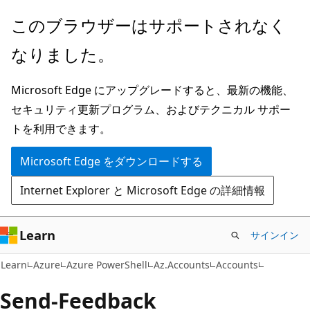
メ
ペ
このブラウザーはサポートされなく
イ
ー
なりました。
ン
ジ
コ
内
Microsoft Edge にアップグレードすると、最新の機能、
ン
ナ
セキュリティ更新プログラム、およびテクニカル サポー
テ
ビ
トを利用できます。
ン
ゲ
ツ
ー
Microsoft Edge をダウンロードする
に
シ
Internet Explorer と Microsoft Edge の詳細情報
ス
ョ
キ
ン
ッ
に
Learn
サインイン
プ
ス
Learn
Azure
Azure PowerShell
Az.Accounts
Accounts
キ
ッ
Send-Feedback