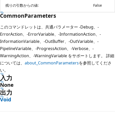
残りの引数からの値:
False
CommonParameters
このコマンドレットは、共通パラメーター -Debug、-
ErrorAction、-ErrorVariable、-InformationAction、-
InformationVariable、-OutBuffer、-OutVariable、-
PipelineVariable、-ProgressAction、-Verbose、-
WarningAction、-WarningVariable をサポートします。 詳細
については、
about_CommonParameters
を参照してくださ
い。
入力
None
出力
Void
読
み