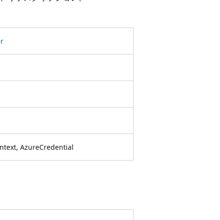
r
text, AzureCredential