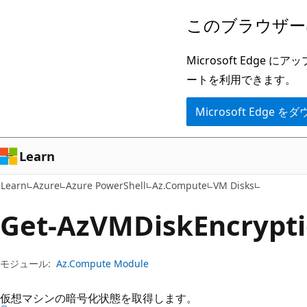
メ
ペ
このブラウザー
イ
ー
ン
ジ
Microsoft Ed
コ
内
ートを利用できます。
ン
ナ
Microsoft Edge
テ
ビ
ン
ゲ
ツ
ー
Learn
に
シ
Learn
Azure
Azure PowerShell
Az.Compute
VM Disks
ス
ョ
キ
ン
Get-Az
VMDisk
Encrypt
ッ
に
プ
ス
モジュール:
Az.Compute Module
キ
ッ
仮想マシンの暗号化状態を取得します。