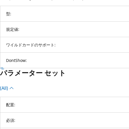
型:
規定値:
ワイルドカードのサポート:
DontShow:
パラメーター セット
(All)
配置:
必須: