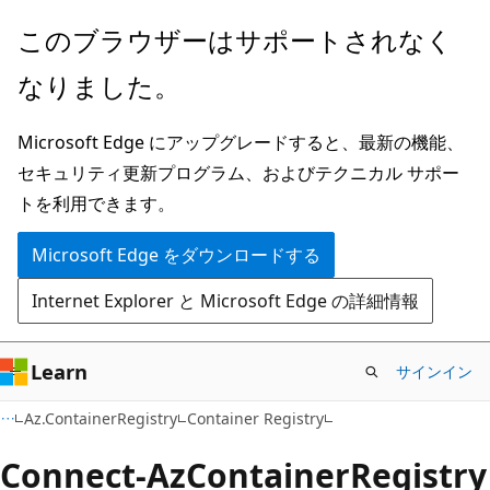
メ
ペ
このブラウザーはサポートされなく
イ
ー
なりました。
ン
ジ
コ
内
Microsoft Edge にアップグレードすると、最新の機能、
ン
ナ
セキュリティ更新プログラム、およびテクニカル サポー
テ
ビ
トを利用できます。
ン
ゲ
ツ
ー
Microsoft Edge をダウンロードする
に
シ
Internet Explorer と Microsoft Edge の詳細情報
ス
ョ
キ
ン
ッ
に
Learn
サインイン
プ
ス
Az.ContainerRegistry
Container Registry
キ
ッ
Connect-Az
Container
Registry