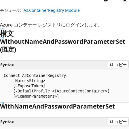
プ
モジュール:
Az.ContainerRegistry Module
Azure コンテナー レジストリにログインします。
構文
Without
Name
And
Password
Parameter
Set
(既定)
Syntax
コピー
Connect-AzContainerRegistry

    -Name <String>

    [-ExposeToken]

    [-DefaultProfile <IAzureContextContainer>]

With
Name
And
Password
Parameter
Set
Syntax
コピー