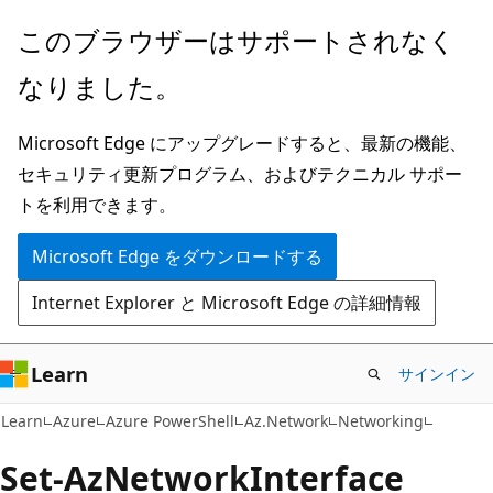
メ
ペ
このブラウザーはサポートされなく
イ
ー
なりました。
ン
ジ
コ
内
Microsoft Edge にアップグレードすると、最新の機能、
ン
ナ
セキュリティ更新プログラム、およびテクニカル サポー
テ
ビ
トを利用できます。
ン
ゲ
ツ
ー
Microsoft Edge をダウンロードする
に
シ
Internet Explorer と Microsoft Edge の詳細情報
ス
ョ
キ
ン
ッ
に
Learn
サインイン
プ
ス
Learn
Azure
Azure PowerShell
Az.Network
Networking
キ
ッ
Set-Az
Network
Interface