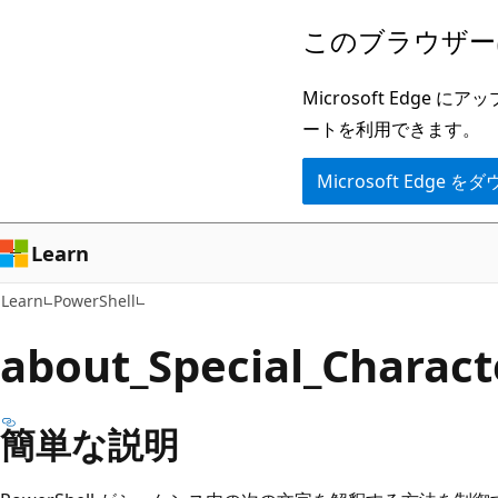
メ
このブラウザー
イ
ン
Microsoft Ed
コ
ートを利用できます。
ン
Microsoft Edge
テ
ン
ツ
Learn
に
Learn
PowerShell
ス
キ
about_Special_Charact
ッ
プ
簡単な説明