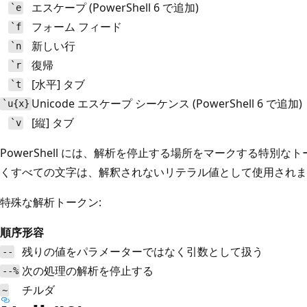
エスケープ (PowerShell 6 で追加)
`e
フォーム フィード
`f
新しい行
`n
復帰
`r
[水平] タブ
`t
Unicode エスケープ シーケンス (PowerShell 6 で追加)
`u{x}
[縦] タブ
`v
PowerShell には、解析を停止する場所をマークする特別
くすべての文字は、解釈されないリテラル値として使用されま
特殊な解析トークン:
順序
形容
残りの値をパラメーターではなく引数として扱う
--
次の処理の解析を停止する
--%
チルダ
~