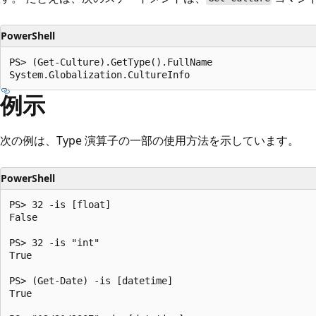
PowerShell
PS> (Get-Culture).GetType().FullName

例示
次の例は、Type 演算子の一部の使用方法を示しています。
PowerShell
PS> 32 -is [float]

False

PS> 32 -is "int"

True

PS> (Get-Date) -is [datetime]

True
