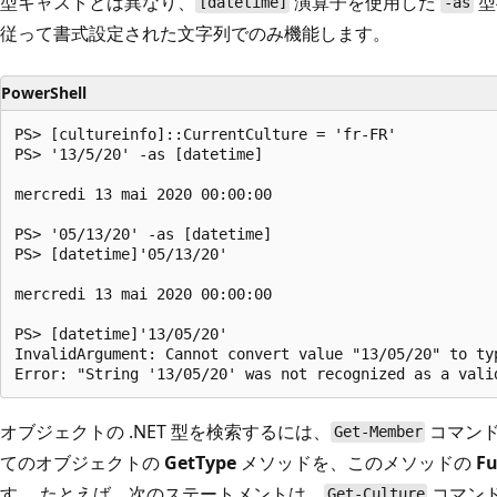
型キャストとは異なり、
演算子を使用した
型
[datetime]
-as
従って書式設定された文字列でのみ機能します。
PowerShell
PS> [cultureinfo]::CurrentCulture = 'fr-FR'

PS> '13/5/20' -as [datetime]

mercredi 13 mai 2020 00:00:00

PS> '05/13/20' -as [datetime]

PS> [datetime]'05/13/20'

mercredi 13 mai 2020 00:00:00

PS> [datetime]'13/05/20'

InvalidArgument: Cannot convert value "13/05/20" to typ
オブジェクトの .NET 型を検索するには、
コマンド
Get-Member
てのオブジェクトの
GetType
メソッドを、このメソッドの
F
す。 たとえば、次のステートメントは、
コマン
Get-Culture