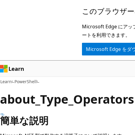
メ
このブラウザー
イ
ン
Microsoft Ed
コ
ートを利用できます。
ン
Microsoft Edge
テ
ン
ツ
Learn
に
Learn
PowerShell
ス
キ
about_Type_Operators
ッ
プ
簡単な説明