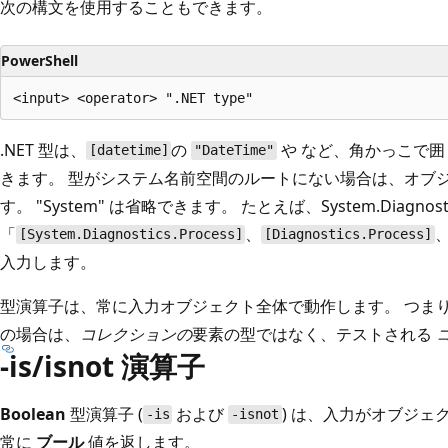
次の構文を使用することもできます。
PowerShell
.NET 型は、
の
や
など、角かっこで囲
[datetime]
"DateTime"
きます。 型がシステム名前空間のルートにない場合は、オブ
す。 "System" は省略できます。 たとえば、System.Diagnostic
「
、
[System.Diagnostics.Process]
[Diagnostics.Process]
入力します。
型演算子は、常に入力オブジェクト全体で動作します。 つま
の場合は、
コレクションの
要素の型ではなく、テストされる
-is/isnot 演算子
Boolean
型演算子 (
および
) は、入力がオブジ
-is
-isnot
常に
ブール
値を返します。