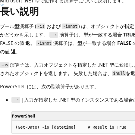
Microsoft .NET 型で動作する演算子について説明します。
長い説明
ブール型演算子 (
および
) は、オブジェクトが指定
-is
-isnot
かどうかを示します。
演算子は、型が一致する場合
TRU
-is
FALSE の値
返
。
演算子は、型が一致する場合
FALSE
-isnot
の値
返
。
演算子は、入力オブジェクトを指定した .NET 型に変換
-as
されたオブジェクトを返します。 失敗した場合は、
を
$null
PowerShell には、次の型演算子があります。
|入力が指定した .NET 型のインスタンスである場合は
-is
PowerShell