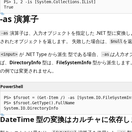
PS> 1, 2 -is [System.Collections.IList]

-as 演算子
演算子は、入力オブジェクトを指定した .NET 型に変換
-as
されたオブジェクトを返します。 失敗した場合は、
を
$null
が .NET Type から派生
型である場合、
は入力オ
<input>
-as
ば、
DirectoryInfo
型は、
FileSystemInfo
型から派生します
の例では変更されません。
PowerShell
PS> $fsroot = (Get-Item /) -as [System.IO.FileSystemInf
PS> $fsroot.GetType().FullName

DateTime 型の変換はカルチャに依存