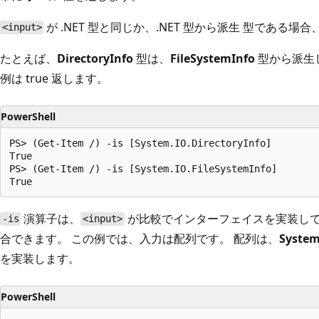
が .NET 型と同じか、.NET 型から派生
型である場合
<input>
たとえば、
DirectoryInfo
型は、
FileSystemInfo
型から派生
例は true
返します。
PowerShell
PS> (Get-Item /) -is [System.IO.DirectoryInfo]

True

PS> (Get-Item /) -is [System.IO.FileSystemInfo]

演算子は、
が比較でインターフェイスを実装し
-is
<input>
合できます。 この例では、入力は配列です。 配列は、
System.
を実装します。
PowerShell