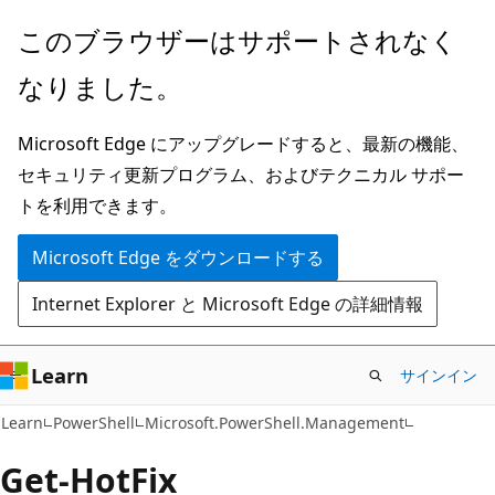
メ
ペ
このブラウザーはサポートされなく
イ
ー
なりました。
ン
ジ
コ
内
Microsoft Edge にアップグレードすると、最新の機能、
ン
ナ
セキュリティ更新プログラム、およびテクニカル サポー
テ
ビ
トを利用できます。
ン
ゲ
ツ
ー
Microsoft Edge をダウンロードする
に
シ
Internet Explorer と Microsoft Edge の詳細情報
ス
ョ
キ
ン
ッ
に
Learn
サインイン
プ
ス
Learn
PowerShell
Microsoft.PowerShell.Management
キ
ッ
Get-Hot
Fix