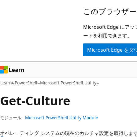
メ
ペ
このブラウザー
イ
ー
ン
ジ
Microsoft Ed
コ
内
ートを利用できます。
ン
ナ
Microsoft Edge
テ
ビ
ン
ゲ
ツ
ー
Learn
に
シ
Learn
PowerShell
Microsoft.PowerShell.Utility
ス
ョ
キ
ン
Get-Culture
ッ
に
プ
ス
モジュール:
Microsoft.PowerShell.Utility Module
キ
ッ
オペレーティング システムの現在のカルチャ設定を取得しま