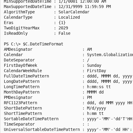
MinSupportedDateTime : 1/1/0001 12:00:00 AM

MaxSupportedDateTime : 12/31/9999 11:59:59 PM

AlgorithmType        : SolarCalendar

CalendarType         : Localized

Eras                 : {1}

TwoDigitYearMax      : 2029

IsReadOnly           : False

PS C:\> $C.DateTimeFormat

AMDesignator                     : AM

Calendar                         : System.Globalization
DateSeparator                    : /

FirstDayOfWeek                   : Sunday

CalendarWeekRule                 : FirstDay

FullDateTimePattern              : dddd, MMMM dd, yyyy 
LongDatePattern                  : dddd, MMMM dd, yyyy

LongTimePattern                  : h:mm:ss tt

MonthDayPattern                  : MMMM dd

PMDesignator                     : PM

RFC1123Pattern                   : ddd, dd MMM yyyy HH'
ShortDatePattern                 : M/d/yyyy

ShortTimePattern                 : h:mm tt

SortableDateTimePattern          : yyyy'-'MM'-'dd'T'HH'
TimeSeparator                    : :

UniversalSortableDateTimePattern : yyyy'-'MM'-'dd HH':'