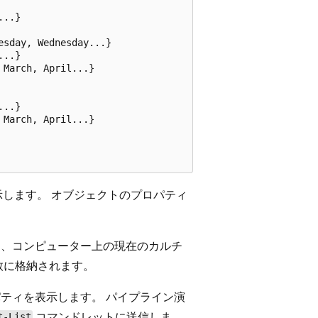
..}

sday, Wednesday...}

..}

March, April...}

..}

March, April...}

示します。 オブジェクトのプロパティ
、コンピューター上の現在のカルチ
数に格納されます。
パティを表示します。 パイプライン演
コマンドレットに送信しま
t-List