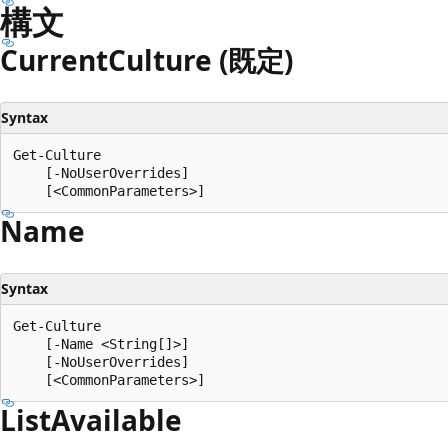
プ
構文
Current
Culture (既定)
Syntax
Get-Culture

    [-NoUserOverrides]

Name
Syntax
Get-Culture

    [-Name <String[]>]

    [-NoUserOverrides]

List
Available