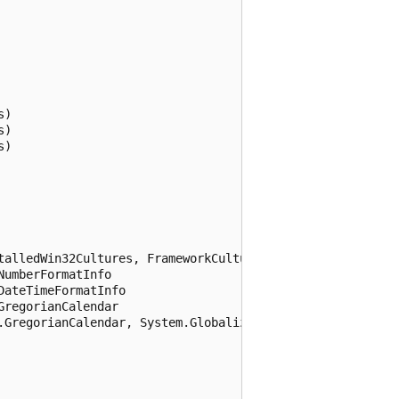
)

)

)

talledWin32Cultures, FrameworkCultures

umberFormatInfo

ateTimeFormatInfo

regorianCalendar

.GregorianCalendar, System.Globalization.GregorianCalenda