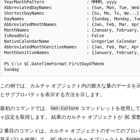
YearMonthPattern                 : MMMM, yyyy

AbbreviatedDayNames              : {Sun, Mon, Tue, Wed.
ShortestDayNames                 : {Su, Mo, Tu, We...}

DayNames                         : {Sunday, Monday, Tue
AbbreviatedMonthNames            : {Jan, Feb, Mar, Apr.
MonthNames                       : {January, February, 
IsReadOnly                       : False

NativeCalendarName               : Gregorian Calendar

AbbreviatedMonthGenitiveNames    : {Jan, Feb, Mar, Apr.
MonthGenitiveNames               : {January, February, 
PS C:\> $C.DateTimeFormat.FirstDayOfWeek

この例では、カルチャ オブジェクト内の膨大な量のデータを
とサブプロパティを表示する方法を示します。
最初のコマンドでは、
コマンドレットを使用して
Get-Culture
ャ設定を取得します。 結果のカルチャ オブジェクトが
変
$C
2 番目のコマンドは、カルチャ オブジェクトのすべてのプロ
算子 (
) を使用して、
内のカルチャ オブジェクトを
|
$C
Forma