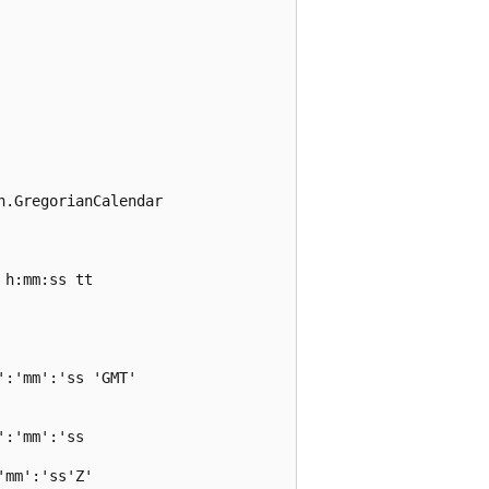
.GregorianCalendar

h:mm:ss tt

:'mm':'ss 'GMT'

:'mm':'ss

mm':'ss'Z'
