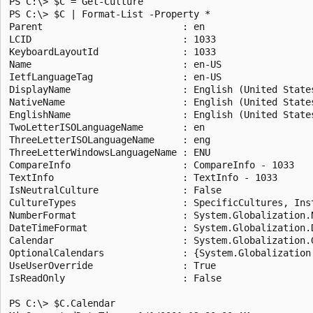
PS C:\> $C = Get-Culture

PS C:\> $C | Format-List -Property *

Parent                         : en

LCID                           : 1033

KeyboardLayoutId               : 1033

Name                           : en-US

IetfLanguageTag                : en-US

DisplayName                    : English (United States
NativeName                     : English (United States
EnglishName                    : English (United States
TwoLetterISOLanguageName       : en

ThreeLetterISOLanguageName     : eng

ThreeLetterWindowsLanguageName : ENU

CompareInfo                    : CompareInfo - 1033

TextInfo                       : TextInfo - 1033

IsNeutralCulture               : False

CultureTypes                   : SpecificCultures, Ins
NumberFormat                   : System.Globalization.N
DateTimeFormat                 : System.Globalization.D
Calendar                       : System.Globalization.G
OptionalCalendars              : {System.Globalization
UseUserOverride                : True

IsReadOnly                     : False

PS C:\> $C.Calendar
