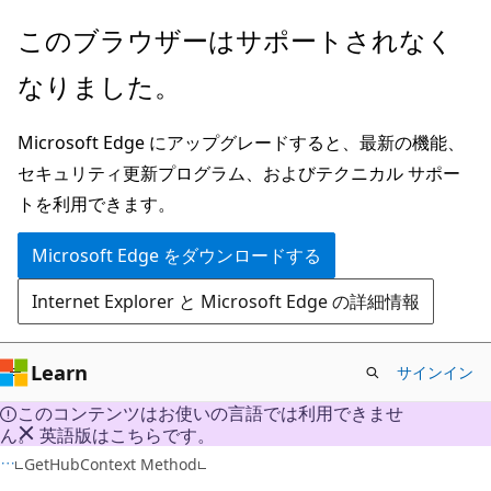
メ
このブラウザーはサポートされなく
イ
なりました。
ン
コ
Microsoft Edge にアップグレードすると、最新の機能、
ン
セキュリティ更新プログラム、およびテクニカル サポー
テ
トを利用できます。
ン
ツ
Microsoft Edge をダウンロードする
に
Internet Explorer と Microsoft Edge の詳細情報
ス
キ
ッ
Learn
サインイン
プ
このコンテンツはお使いの言語では利用できませ
ん。 英語版はこちらです。
VB
GetHubContext Method