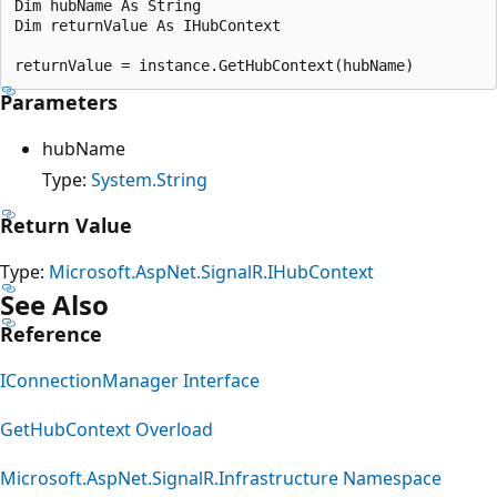
Dim hubName As String 

Dim returnValue As IHubContext 

Parameters
hubName
Type:
System.String
Return Value
Type:
Microsoft.AspNet.SignalR.IHubContext
See Also
Reference
IConnectionManager Interface
GetHubContext Overload
Microsoft.AspNet.SignalR.Infrastructure Namespace