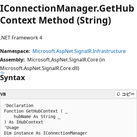
IConnectionManager.GetHub
Context Method (String)
.NET Framework 4
Namespace:
Microsoft.AspNet.SignalR.Infrastructure
Assembly:
Microsoft.AspNet.SignalR.Core (in
Microsoft.AspNet.SignalR.Core.dll)
Syntax
VB
コピー
'Declaration

Function GetHubContext ( _

    hubName As String _

) As IHubContext

'Usage

Dim instance As IConnectionManager 
