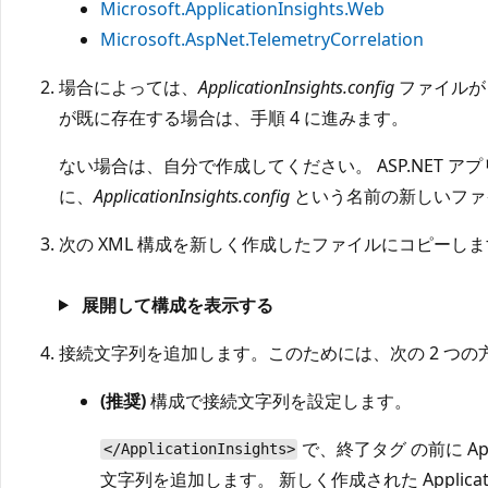
Microsoft.ApplicationInsights.Web
Microsoft.AspNet.TelemetryCorrelation
場合によっては、
ApplicationInsights.config
ファイルが
が既に存在する場合は、手順 4 に進みます。
ない場合は、自分で作成してください。 ASP.NET 
に、
ApplicationInsights.config
という名前の新しいファ
次の XML 構成を新しく作成したファイルにコピーし
展開して構成を表示する
接続文字列を追加します。このためには、次の 2 つの
(推奨)
構成で接続文字列を設定します。
で、終了タグ
の前に App
</ApplicationInsights>
文字列を追加します。 新しく作成された Application