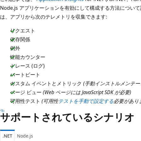
Node.js アプリケーションを有効にして構成する方法について説明します。
は、アプリから次のテレメトリを収集できます:
リクエスト
依存関係
例外
性能カウンター
トレース (ログ)
ハートビート
カスタム イベントとメトリック
(手動インストルメンテー
ページ ビュー
(Web ページには JavaScript SDK が必要)
可用性テスト
(可用性
テストを手動で設定する
必要があり
サポートされているシナリオ
.NET
Node.js