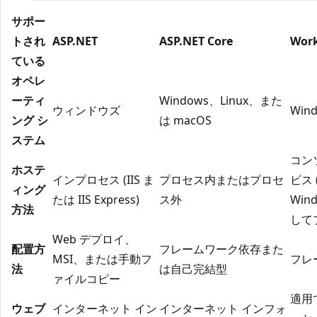
サポー
トされ
ASP.NET
ASP.NET Core
Wor
ている
オペレ
ーティ
Windows、Linux、また
ウィンドウズ
Win
ング シ
は macOS
ステム
コン
ホステ
インプロセス (IIS ま
プロセス内またはプロセ
ビス
ィング
たは IIS Express)
ス外
Win
方法
して
Web デプロイ、
配置方
フレームワーク依存また
MSI、または手動フ
フレ
法
は自己完結型
ァイルコピー
適用
ウェブ
インターネット イン
インターネット インフォ