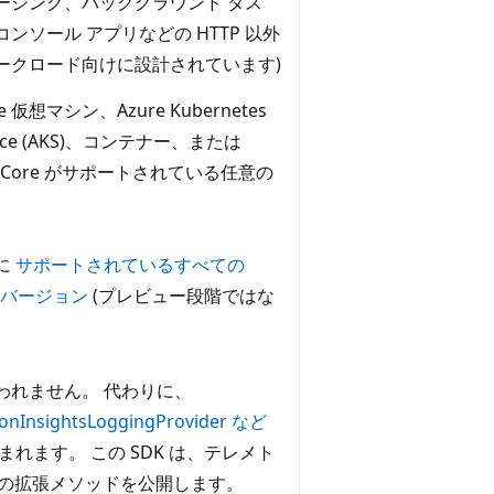
ージング、バックグラウンド タス
コンソール アプリなどの HTTP 以外
ークロード向けに設計されています)
re 仮想マシン、Azure Kubernetes
vice (AKS)、コンテナー、または
T Core がサポートされている任意の
に
サポートされているすべての
T バージョン
(プレビュー段階ではな
は行われません。 代わりに、
ionInsightsLoggingProvider など
れます。 この SDK は、テレメト
の拡張メソッドを公開します。