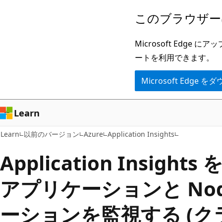
メ
このブラウザー
イ
ン
Microsoft Ed
コ
ートを利用できます。
ン
Microsoft Edge
テ
ン
ツ
Learn
に
Learn
以前のバージョン
Azure
Application Insights
ス
キ
Application Insight
ッ
アプリケーションと Node
プ
ーションを監視する (クラ