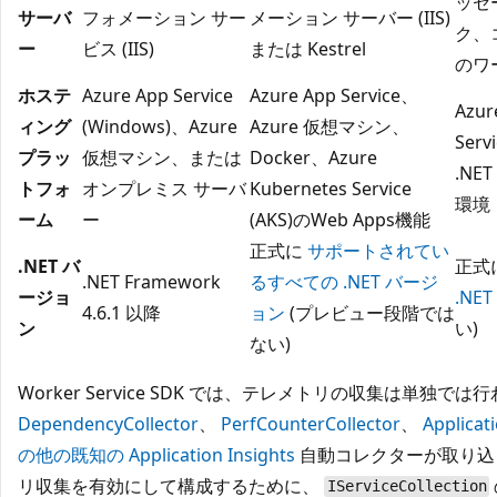
ッセ
サーバ
フォメーション サー
メーション サーバー (IIS)
ク、
ー
ビス (IIS)
または Kestrel
のワ
ホステ
Azure App Service
Azure App Service、
Azu
ィング
(Windows)、Azure
Azure 仮想マシン、
Ser
プラッ
仮想マシン、または
Docker、Azure
.NE
トフォ
オンプレミス サーバ
Kubernetes Service
環境
ーム
ー
(AKS)のWeb Apps機能
正式に
サポートされてい
.NET バ
正式
.NET Framework
るすべての .NET バージ
ージョ
.NE
4.6.1 以降
ョン
(プレビュー段階では
ン
い)
ない)
Worker Service SDK では、テレメトリの収集は単独で
DependencyCollector
、
PerfCounterCollector
、
Applicat
の他の既知の Application Insights
自動コレクターが取り込ま
リ収集を有効にして構成するために、
IServiceCollection