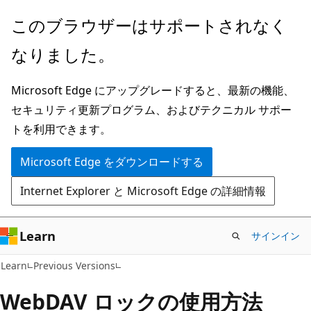
メ
このブラウザーはサポートされなく
イ
なりました。
ン
コ
Microsoft Edge にアップグレードすると、最新の機能、
ン
セキュリティ更新プログラム、およびテクニカル サポー
テ
トを利用できます。
ン
ツ
Microsoft Edge をダウンロードする
に
Internet Explorer と Microsoft Edge の詳細情報
ス
キ
ッ
Learn
サインイン
プ
Learn
Previous Versions
WebDAV ロックの使用方法