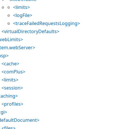
<limits>
<logFile>
<traceFailedRequestsLogging>
<virtualDirectoryDefaults>
webLimits>
tem.webServer>
asp>
<cache>
<comPlus>
<limits>
<session>
caching>
<profiles>
cgi>
defaultDocument>
<files>