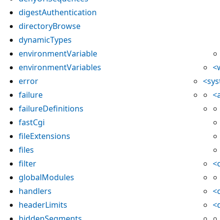
digestAuthentication
directoryBrowse
dynamicTypes
environmentVariable
environmentVariables
<
error
<sys
failure
<
failureDefinitions
fastCgi
fileExtensions
files
filter
<
globalModules
handlers
<
headerLimits
<
hiddenSegments