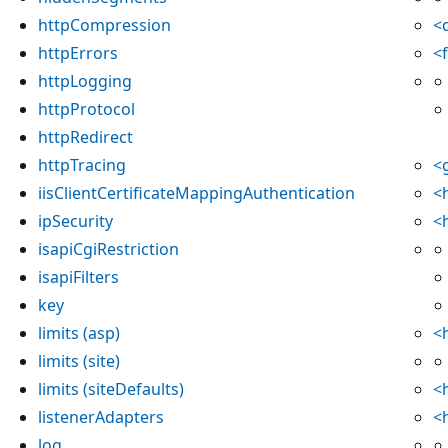
httpCompression
<
httpErrors
<
httpLogging
httpProtocol
httpRedirect
httpTracing
<
iisClientCertificateMappingAuthentication
<
ipSecurity
<
isapiCgiRestriction
isapiFilters
key
limits (asp)
<
limits (site)
limits (siteDefaults)
<
listenerAdapters
<
log