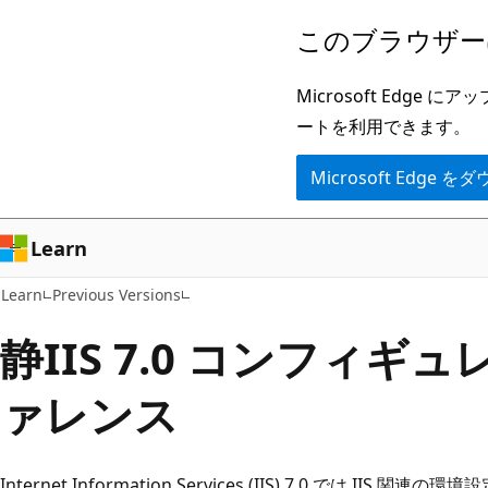
メ
このブラウザー
イ
ン
Microsoft Ed
コ
ートを利用できます。
ン
Microsoft Edge
テ
ン
ツ
Learn
に
Learn
Previous Versions
ス
キ
静IIS 7.0 コンフィギ
ッ
ァレンス
プ
Internet Information Services (IIS) 7.0 では II