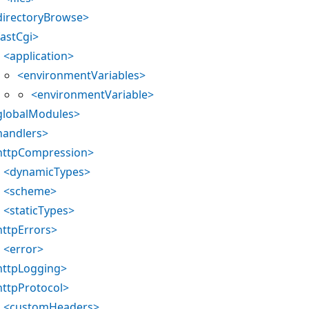
directoryBrowse>
fastCgi>
<application>
<environmentVariables>
<environmentVariable>
globalModules>
handlers>
httpCompression>
<dynamicTypes>
<scheme>
<staticTypes>
httpErrors>
<error>
httpLogging>
httpProtocol>
<customHeaders>