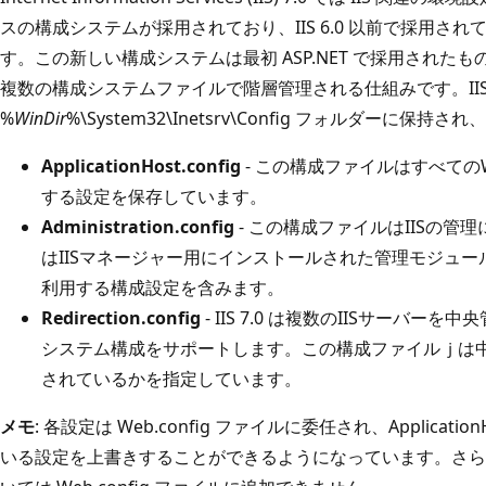
スの構成システムが採用されており、IIS 6.0 以前で採用さ
す。この新しい構成システムは最初 ASP.NET で採用されたもので
複数の構成システムファイルで階層管理される仕組みです。IIS 
%
WinDir
%\System32\Inetsrv\Config フォルダー
ApplicationHost.config
- この構成ファイルはすべての
する設定を保存しています。
Administration.config
- この構成ファイルはIISの
はIISマネージャー用にインストールされた管理モジュ
利用する構成設定を含みます。
Redirection.config
- IIS 7.0 は複数のIISサーバ
システム構成をサポートします。この構成ファイルｊは
されているかを指定しています。
メモ
: 各設定は Web.config ファイルに委任され、Applicati
いる設定を上書きすることができるようになっています。さら