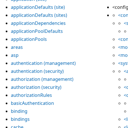
applicationDefaults (site)
<confi
applicationDefaults (sites)
<con
applicationDependencies
<
applicationPoolDefaults
applicationPools
<con
areas
<mo
asp
<mo
authentication (management)
<sys
authentication (security)
<
authorization (management)
authorization (security)
<
authorizationRules
<
basicAuthentication
binding
bindings
<
cache
<