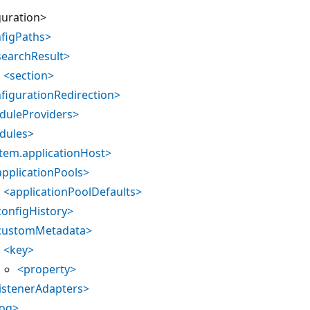
guration>
figPaths>
searchResult>
<section>
figurationRedirection>
duleProviders>
dules>
tem.applicationHost>
applicationPools>
<applicationPoolDefaults>
configHistory>
customMetadata>
<key>
<property>
listenerAdapters>
log>