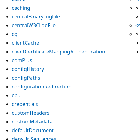
caching
centralBinaryLogFile
centralW3CLogFile
<
cgi
clientCache
clientCertificateMappingAuthentication
comPlus
configHistory
configPaths
configurationRedirection
cpu
credentials
customHeaders
customMetadata
defaultDocument
denyUrlSequences