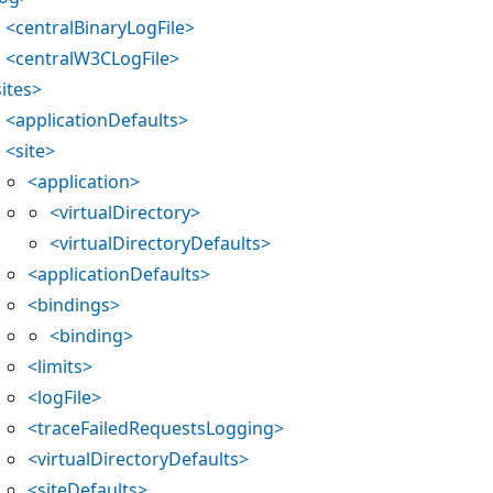
<centralBinaryLogFile>
<centralW3CLogFile>
sites>
<applicationDefaults>
<site>
<application>
<virtualDirectory>
<virtualDirectoryDefaults>
<applicationDefaults>
<bindings>
<binding>
<limits>
<logFile>
<traceFailedRequestsLogging>
<virtualDirectoryDefaults>
<siteDefaults>