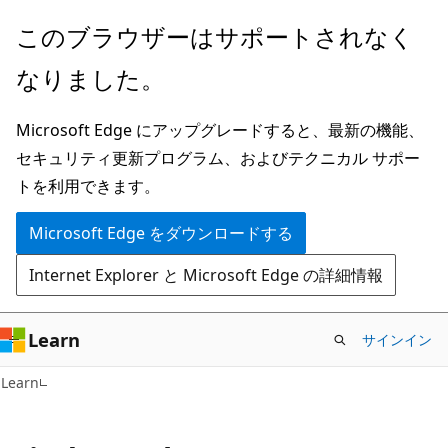
メ
このブラウザーはサポートされなく
イ
なりました。
ン
コ
Microsoft Edge にアップグレードすると、最新の機能、
ン
セキュリティ更新プログラム、およびテクニカル サポー
テ
トを利用できます。
ン
ツ
Microsoft Edge をダウンロードする
に
Internet Explorer と Microsoft Edge の詳細情報
ス
キ
ッ
Learn
サインイン
プ
Learn