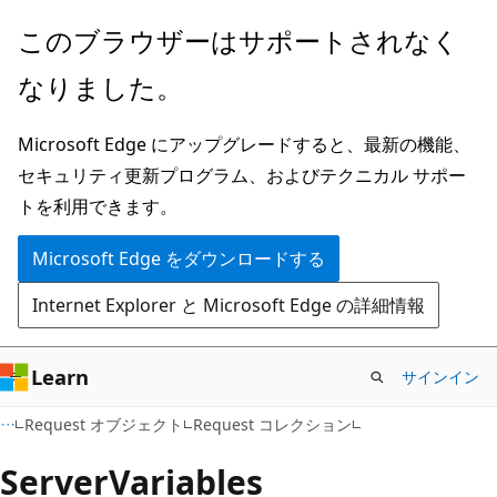
メ
このブラウザーはサポートされなく
イ
なりました。
ン
コ
Microsoft Edge にアップグレードすると、最新の機能、
ン
セキュリティ更新プログラム、およびテクニカル サポー
テ
トを利用できます。
ン
ツ
Microsoft Edge をダウンロードする
に
Internet Explorer と Microsoft Edge の詳細情報
ス
キ
ッ
Learn
サインイン
プ
Request オブジェクト
Request コレクション
ServerVariables