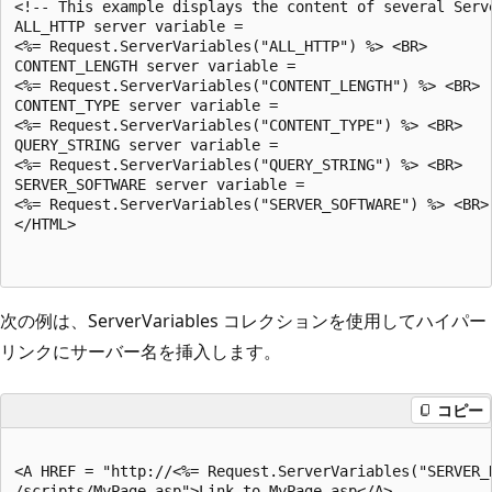
<!-- This example displays the content of several Serve
ALL_HTTP server variable =

<%= Request.ServerVariables("ALL_HTTP") %> <BR>

CONTENT_LENGTH server variable =

<%= Request.ServerVariables("CONTENT_LENGTH") %> <BR>

CONTENT_TYPE server variable =

<%= Request.ServerVariables("CONTENT_TYPE") %> <BR>

QUERY_STRING server variable =

<%= Request.ServerVariables("QUERY_STRING") %> <BR>

SERVER_SOFTWARE server variable =

<%= Request.ServerVariables("SERVER_SOFTWARE") %> <BR>

</HTML>

次の例は、ServerVariables コレクションを使用してハイパー
リンクにサーバー名を挿入します。
コピー
<A HREF = "http://<%= Request.ServerVariables("SERVER_N
/scripts/MyPage.asp">Link to MyPage.asp</A>
