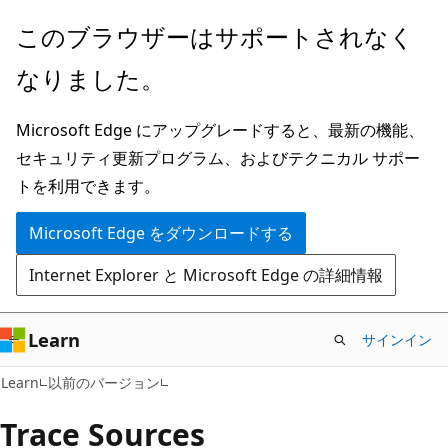
メ
このブラウザーはサポートされなく
イ
なりました。
ン
コ
Microsoft Edge にアップグレードすると、最新の機能、
ン
セキュリティ更新プログラム、およびテクニカル サポー
テ
トを利用できます。
ン
ツ
Microsoft Edge をダウンロードする
に
Internet Explorer と Microsoft Edge の詳細情報
ス
キ
ッ
Learn
サインイン
プ
Learn
以前のバージョン
Trace Sources