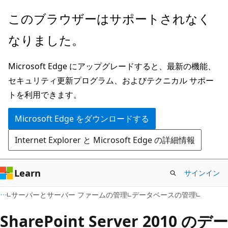
メ
このブラウザーはサポートされなく
イ
なりました。
ン
コ
Microsoft Edge にアップグレードすると、最新の機能、
ン
セキュリティ更新プログラム、およびテクニカル サポー
テ
トを利用できます。
ン
ツ
Microsoft Edge をダウンロードする
に
Internet Explorer と Microsoft Edge の詳細情報
ス
キ
ッ
Learn
サインイン
プ
サーバーとサーバー ファームの管理
データベースの管理
SharePoint Server 2010 のデー