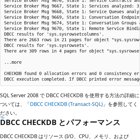
Service Broker Msg 9676, State 1: Service Contracts ana
Service Broker Msg 9667, State 1: Services analyzed: 3.
Service Broker Msg 9668, State 1: Service Queues analyz
Service Broker Msg 9669, State 1: Conversation Endpoint
Service Broker Msg 9674, State 1: Conversation Groups a
Service Broker Msg 9670, State 1: Remote Service Bindin
DBCC results for 'sys.sysrowsetcolumns'.

There are 2663 rows in 21 pages for object "sys.sysrows
DBCC results for 'sys.sysrowsets'.

There are 309 rows in 4 pages for object "sys.sysrowset
...more

CHECKDB found 0 allocation errors and 0 consistency er
SQL Server 2008 で DBCC CHECKDB を使用する方法の詳細に
ついては、「
DBCC CHECKDB (Transact-SQL)
」を参照してく
ださい。
DBCC CHECKDB とパフォーマンス
DBCC CHECKDB はリソース (I/O、CPU、メモリ、および