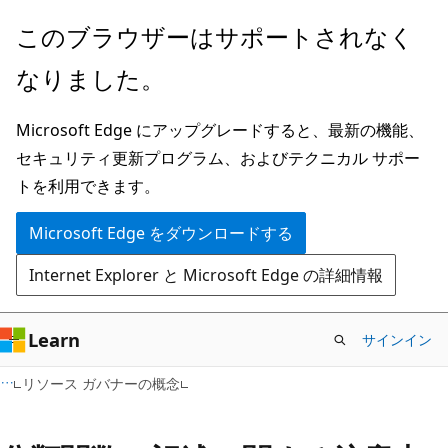
メ
このブラウザーはサポートされなく
イ
なりました。
ン
コ
Microsoft Edge にアップグレードすると、最新の機能、
ン
セキュリティ更新プログラム、およびテクニカル サポー
テ
トを利用できます。
ン
ツ
Microsoft Edge をダウンロードする
に
Internet Explorer と Microsoft Edge の詳細情報
ス
キ
ッ
Learn
サインイン
プ
リソース ガバナーの概念