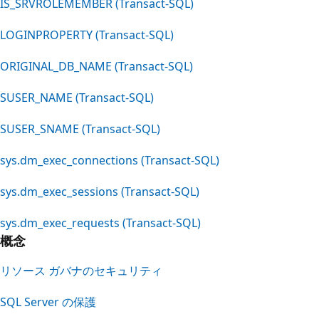
IS_SRVROLEMEMBER (Transact-SQL)
LOGINPROPERTY (Transact-SQL)
ORIGINAL_DB_NAME (Transact-SQL)
SUSER_NAME (Transact-SQL)
SUSER_SNAME (Transact-SQL)
sys.dm_exec_connections (Transact-SQL)
sys.dm_exec_sessions (Transact-SQL)
sys.dm_exec_requests (Transact-SQL)
概念
リソース ガバナのセキュリティ
SQL Server の保護