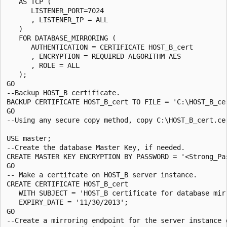
   AS TCP (

      LISTENER_PORT=7024

      , LISTENER_IP = ALL

   ) 

   FOR DATABASE_MIRRORING ( 

      AUTHENTICATION = CERTIFICATE HOST_B_cert

      , ENCRYPTION = REQUIRED ALGORITHM AES

      , ROLE = ALL

   );

GO

--Backup HOST_B certificate.

BACKUP CERTIFICATE HOST_B_cert TO FILE = 'C:\HOST_B_cer
GO 

--Using any secure copy method, copy C:\HOST_B_cert.cer
USE master;

--Create the database Master Key, if needed.

CREATE MASTER KEY ENCRYPTION BY PASSWORD = '<Strong_Pas
GO

-- Make a certifcate on HOST_B server instance.

CREATE CERTIFICATE HOST_B_cert 

   WITH SUBJECT = 'HOST_B certificate for database mirr
   EXPIRY_DATE = '11/30/2013';

GO

--Create a mirroring endpoint for the server instance o