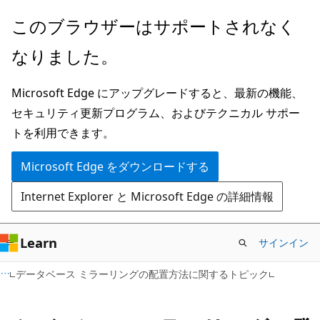
メ
このブラウザーはサポートされなく
イ
なりました。
ン
コ
Microsoft Edge にアップグレードすると、最新の機能、
ン
セキュリティ更新プログラム、およびテクニカル サポー
テ
トを利用できます。
ン
ツ
Microsoft Edge をダウンロードする
に
Internet Explorer と Microsoft Edge の詳細情報
ス
キ
ッ
Learn
サインイン
プ
データベース ミラーリングの配置方法に関するトピック