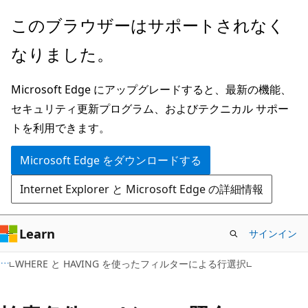
メ
このブラウザーはサポートされなく
イ
なりました。
ン
コ
Microsoft Edge にアップグレードすると、最新の機能、
ン
セキュリティ更新プログラム、およびテクニカル サポー
テ
トを利用できます。
ン
ツ
Microsoft Edge をダウンロードする
に
Internet Explorer と Microsoft Edge の詳細情報
ス
キ
ッ
Learn
サインイン
プ
WHERE と HAVING を使ったフィルターによる行選択