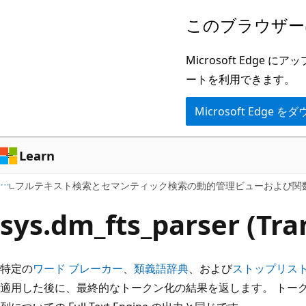
メ
このブラウザー
イ
ン
Microsoft Ed
コ
ートを利用できます。
ン
Microsoft Edge
テ
ン
ツ
Learn
に
フルテキスト検索とセマンティック検索の動的管理ビューおよび関数 (Tra
ス
キ
sys.dm_fts_parser (Tra
ッ
プ
特定の
ワード ブレーカー
、
類義語辞典
、および
ストップリス
適用した後に、最終的なトークン化の結果を返します。 トー