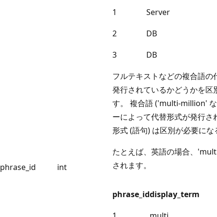
1
Server
2
DB
3
DB
フルテキストなどの複合語の
発行されているかどうかを区
す。 複合語 ('multi-mill
ーによって代替形式が発行さ
形式 (語句) は区別が必要に
たとえば、英語の場合、'multi-mi
されます。
phrase_id
int
phrase_id
display_term
1
multi