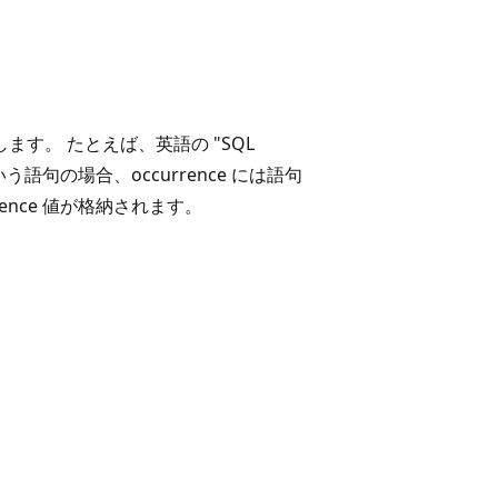
す。 たとえば、英語の "SQL
r" という語句の場合、occurrence には語句
rence 値が格納されます。