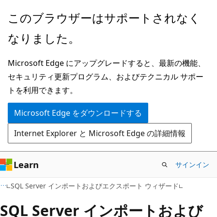
メ
このブラウザーはサポートされなく
イ
なりました。
ン
コ
Microsoft Edge にアップグレードすると、最新の機能、
ン
セキュリティ更新プログラム、およびテクニカル サポー
テ
トを利用できます。
ン
ツ
Microsoft Edge をダウンロードする
に
Internet Explorer と Microsoft Edge の詳細情報
ス
キ
ッ
Learn
サインイン
プ
SQL Server インポートおよびエクスポート ウィザード
SQL Server インポートおよび